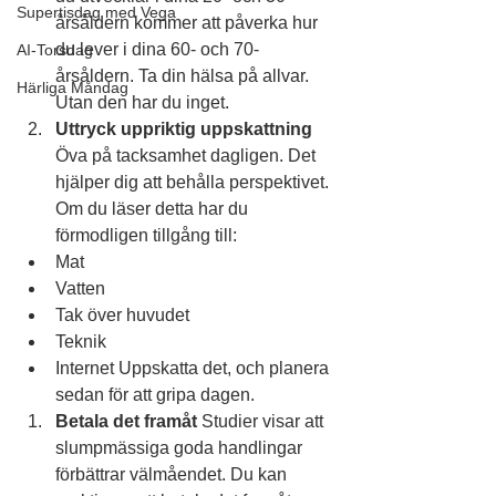
Supertisdag med Vega
årsåldern kommer att påverka hur 
du lever i dina 60- och 70-
AI-Torsdag
årsåldern. Ta din hälsa på allvar. 
Härliga Måndag
Utan den har du inget.
Uttryck uppriktig uppskattning
Öva på tacksamhet dagligen. Det 
hjälper dig att behålla perspektivet. 
Om du läser detta har du 
förmodligen tillgång till:
Mat
Vatten
Tak över huvudet
Teknik
Internet Uppskatta det, och planera 
sedan för att gripa dagen.
Betala det framåt
 Studier visar att 
slumpmässiga goda handlingar 
förbättrar välmåendet. Du kan 