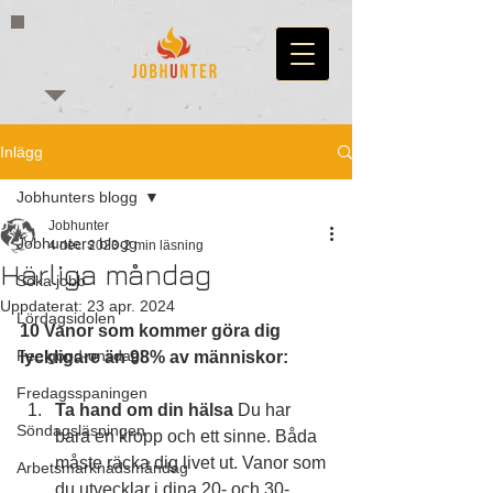
Inlägg
Jobhunters blogg
Jobhunter
Jobhunters blogg
4 dec. 2023
2 min läsning
Härliga måndag
Söka jobb
Uppdaterat:
23 apr. 2024
Lördagsidolen
10 Vanor som kommer göra dig 
Feelgood-onsdag!
lyckligare än 98% av människor:
Fredagsspaningen
Ta hand om din hälsa
 Du har 
Söndagsläsningen
bara en kropp och ett sinne. Båda 
måste räcka dig livet ut. Vanor som 
Arbetsmarknadsmåndag
du utvecklar i dina 20- och 30-