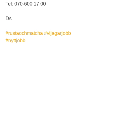
Tel: 070-600 17 00
Ds
#rustaochmatcha
#vijagarjobb
#nyttjobb
#allaharenplatspåarbetsmarknaden