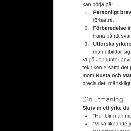
kan börja på:
Personligt brev
förbättra.
Förberedelse in
träna på att svar
Utforska yrken
man utbildar sig,
Vi på Jobhunter använ
tekniken ersätta det 
Inom 
Rusta och Ma
precis det: mänskligt
Din utmaning
Skriv in ett yrke du 
“Hur blir man m
“Vilka liknande 