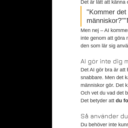
Det är lätt att känna
"Kommer det 
människor?""M
Men nej – AI kommer 
inte genom att göra 
den som lär sig anvä
AI gör inte dig
Det AI gör bra är att
snabbare. Men det k
människor gör. Det ka
Och vet du vad det 
Det betyder att 
du fo
Så använder du A
Du behöver inte kunn