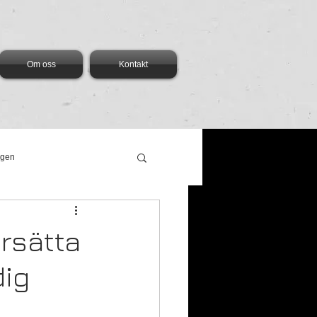
Om oss
Kontakt
ngen
ersätta
dig