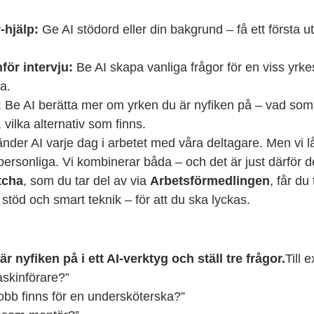
-hjälp:
 Ge AI stödord eller din bakgrund – få ett första ut
för intervju:
 Be AI skapa vanliga frågor för en viss yrkes
a.
:
 Be AI berätta mer om yrken du är nyfiken på – vad som 
 vilka alternativ som finns.
der AI varje dag i arbetet med våra deltagare. Men vi lå
personliga. Vi kombinerar båda – och det är just därför d
tcha
, som du tar del av via 
Arbetsförmedlingen
, får du 
 stöd och smart teknik – för att du ska lyckas.
är nyfiken på i ett AI-verktyg och ställ tre frågor.
Till 
askinförare?”
jobb finns för en undersköterska?”