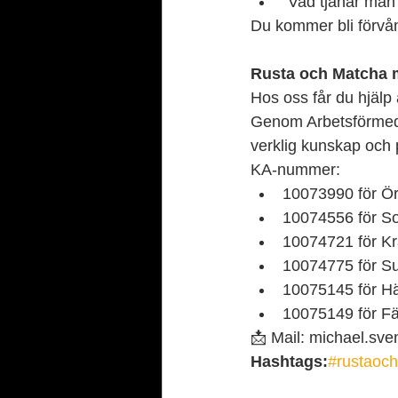
“Vad tjänar ma
Du kommer bli förvån
Rusta och Matcha 
Hos oss får du hjälp 
Genom Arbetsförmedli
verklig kunskap och p
KA-nummer:
10073990 för Ör
10074556 för So
10074721 för K
10074775 för Su
10075145 för H
10075149 för F
📩 Mail: michael.sv
Hashtags:
#rustaoc