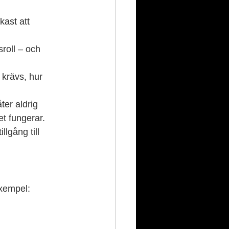
kast att 
roll – och 
krävs, hur 
ter aldrig 
et fungerar.
tillgång till 
exempel: