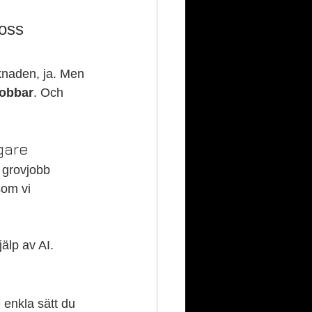
oss 
knaden, ja. Men 
jobbar
. Och 
gare
 grovjobb 
om vi 
älp av AI.
enkla sätt du 