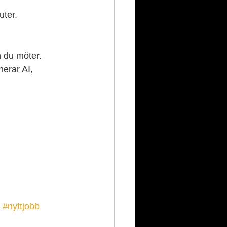
uter.
n du möter. 
erar AI, 
#nyttjobb