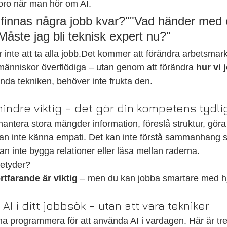
 oro när man hör om AI.
finnas några jobb kvar?""Vad händer med 
åste jag bli teknisk expert nu?"
inte att ta alla jobb.Det kommer att förändra arbetsmar
människor överflödiga – utan genom att förändra 
hur vi 
nda tekniken, behöver inte frukta den.
 mindre viktig – det gör din kompetens tydli
 hantera stora mängder information, föreslå struktur, göra
an inte känna empati. Det kan inte förstå sammanhang s
n inte bygga relationer eller läsa mellan raderna.
betyder?
rtfarande är viktig
 – men du kan jobba smartare med hj
I i ditt jobbsök – utan att vara tekniker
a programmera för att använda AI i vardagen. Här är tre 