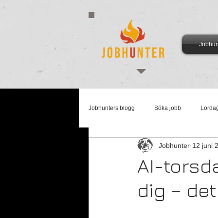
Jobhun
Jobhunters blogg
Söka jobb
Lörda
Jobhunter
12 juni 
Arbetsmarknadsmåndag
Supertis
AI-torsda
dig – det