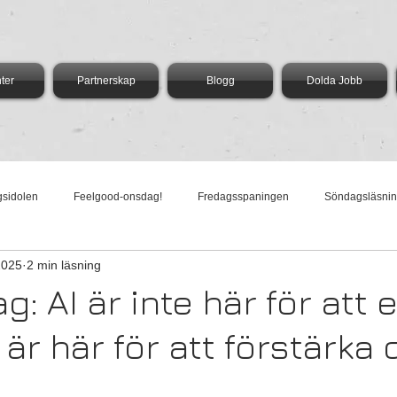
ter
Partnerskap
Blogg
Dolda Jobb
gsidolen
Feelgood-onsdag!
Fredagsspaningen
Söndagsläsni
2025
2 min läsning
dag med Vega
AI-Torsdag
Härliga Måndag
g: AI är inte här för att 
 är här för att förstärka 