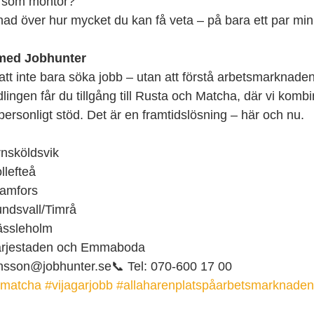
n som montör?”
ad över hur mycket du kan få veta – på bara ett par min
med Jobhunter
att inte bara söka jobb – utan att förstå arbetsmarknade
ngen får du tillgång till Rusta och Matcha, där vi kombin
ersonligt stöd. Det är en framtidslösning – här och nu.
nsköldsvik
llefteå
ramfors
ndsvall/Timrå
ässleholm
ärjestaden och Emmaboda
ensson@jobhunter.se📞 Tel: 070-600 17 00
hmatcha
#vijagarjobb
#allaharenplatspåarbetsmarknaden