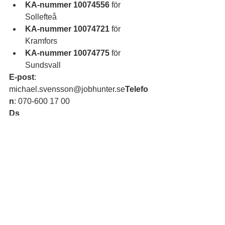
KA-nummer 10074556
 för 
Sollefteå
KA-nummer 10074721
 för 
Kramfors
KA-nummer 10074775
 för 
Sundsvall
E-post
: 
michael.svensson@jobhunter.se
Telefo
n
: 070-600 17 00
Ds
#rustaochmatcha
#vijagarjobb
#framtidensyrken
#AI