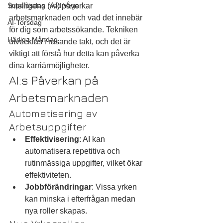
Supertisdag med Vega
intelligens (AI) påverkar 
arbetsmarknaden och vad det innebär 
AI-Torsdag
för dig som arbetssökande. Tekniken 
Härliga Måndag
utvecklas i rasande takt, och det är 
viktigt att förstå hur detta kan påverka 
dina karriärmöjligheter.
AI:s Påverkan på 
Arbetsmarknaden
Automatisering av 
Arbetsuppgifter
Effektivisering
: AI kan 
automatisera repetitiva och 
rutinmässiga uppgifter, vilket ökar 
effektiviteten.
Jobbförändringar
: Vissa yrken 
kan minska i efterfrågan medan 
nya roller skapas.