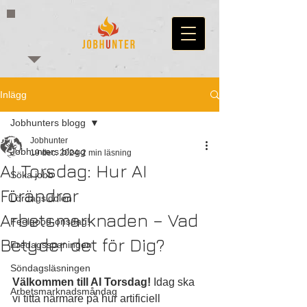
Inlägg
Jobhunters blogg
Jobhunter
Jobhunters blogg
19 dec. 2024
2 min läsning
AI Torsdag: Hur AI
Söka jobb
Förändrar
Lördagsidolen
Arbetsmarknaden – Vad
Feelgood-onsdag!
Betyder det för Dig?
Fredagsspaningen
Söndagsläsningen
Välkommen till AI Torsdag!
 Idag ska 
Arbetsmarknadsmåndag
vi titta närmare på hur artificiell 