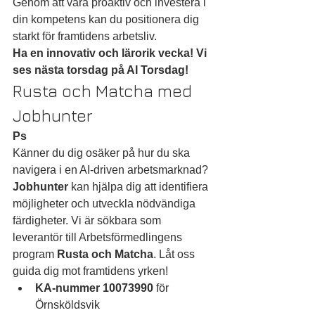
Genom att vara proaktiv och investera i 
din kompetens kan du positionera dig 
starkt för framtidens arbetsliv.
Ha en innovativ och lärorik vecka! Vi 
ses nästa torsdag på AI Torsdag!
Rusta och Matcha med 
Jobhunter
Ps
Känner du dig osäker på hur du ska 
navigera i en AI-driven arbetsmarknad? 
Jobhunter
 kan hjälpa dig att identifiera 
möjligheter och utveckla nödvändiga 
färdigheter. Vi är sökbara som 
leverantör till Arbetsförmedlingens 
program 
Rusta och Matcha
. Låt oss 
guida dig mot framtidens yrken!
KA-nummer 10073990
 för 
Örnsköldsvik