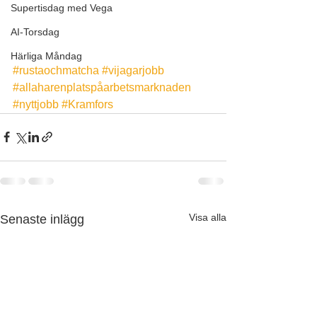
Supertisdag med Vega
AI-Torsdag
Härliga Måndag
#rustaochmatcha
#vijagarjobb
#allaharenplatspåarbetsmarknaden
#nyttjobb
#Kramfors
Visa alla
Senaste inlägg