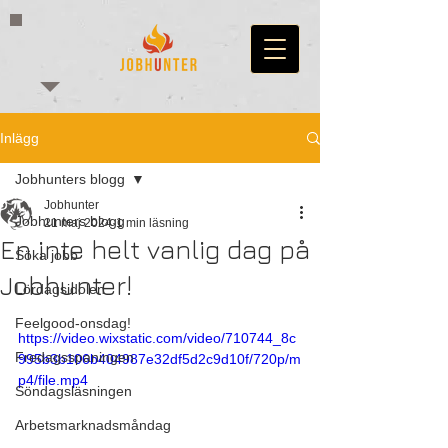
Inlägg
Jobhunters blogg
Jobhunter
Jobhunters blogg
21 maj 2024
1 min läsning
En inte helt vanlig dag på
Söka jobb
Jobhunter!
Lördagsidolen
Feelgood-onsdag!
https://video.wixstatic.com/video/710744_8c
Fredagsspaningen
995b3b106b404987e32df5d2c9d10f/720p/m
p4/file.mp4
Söndagsläsningen
Arbetsmarknadsmåndag