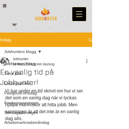
Inlägg
Jobhunters blogg
Jobhunter
Jobhunters blogg
31 maj 2024
1 min läsning
En vanlig tid på
Söka jobb
Jobhunter!
Lördagsidolen
Vi har under en tid skrivit om hur vi ser 
Feelgood-onsdag!
det som en vanlig dag när vi lyckas 
Fredagsspaningen
hjälpa människor att hitta jobb. Men 
sanningen är att det inte är en vanlig 
Söndagsläsningen
dag alls. 
Arbetsmarknadsmåndag