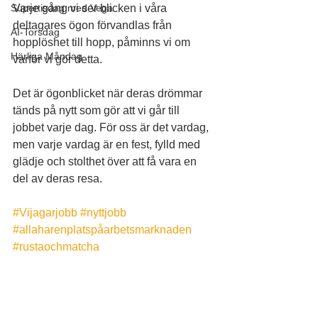
Supertisdag med Vega
Varje gång vi ser blicken i våra 
deltagares ögon förvandlas från 
AI-Torsdag
hopplöshet till hopp, påminns vi om 
Härliga Måndag
varför vi gör detta. 
Det är ögonblicket när deras drömmar 
tänds på nytt som gör att vi går till 
jobbet varje dag. För oss är det vardag, 
men varje vardag är en fest, fylld med 
glädje och stolthet över att få vara en 
del av deras resa.
#Vijagarjobb
#nyttjobb
#allaharenplatspåarbetsmarknaden
#rustaochmatcha