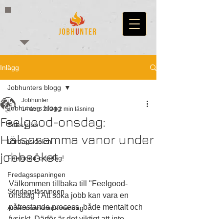
Inlägg
Jobhunters blogg
Jobhunter
Jobhunters blogg
14 aug. 2024
2 min läsning
Feelgood-onsdag:
Söka jobb
Hälsosamma vanor under
Lördagsidolen
jobbsöket
Feelgood-onsdag!
Fredagsspaningen
Välkommen tillbaka till "Feelgood-
Söndagsläsningen
onsdag"! Att söka jobb kan vara en 
påfrestande process, både mentalt och 
Arbetsmarknadsmåndag
fysiskt. Därför är det viktigt att inte 