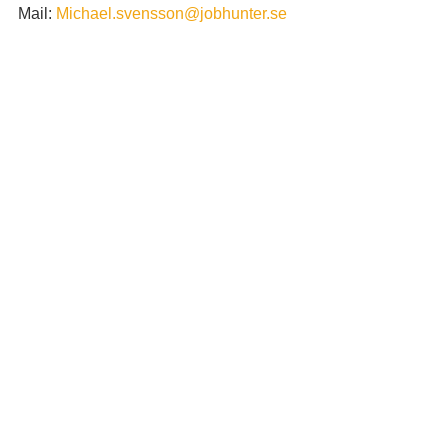
Mail: 
Michael.svensson@jobhunter.se
Tel: 070-600 17 00
Ds
#rustaochmatcha
#vijagarjobb
#nyttjobb
#allaharenplatspåarbetsmarknaden
Visa alla
Senaste inlägg