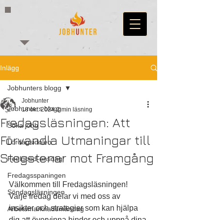
Inlägg
Jobhunters blogg
Jobhunter
Jobhunters blogg
18 okt. 2024
2 min läsning
Fredagsläsningen: Att
Söka jobb
Förvandla Utmaningar till
Lördagsidolen
Stegstenar mot Framgång
Feelgood-onsdag!
Fredagsspaningen
Välkommen till Fredagsläsningen!
Söndagsläsningen
Varje fredag delar vi med oss av 
insikter och strategier som kan hjälpa 
Arbetsmarknadsmåndag
dig att övervinna hinder och uppnå dina 