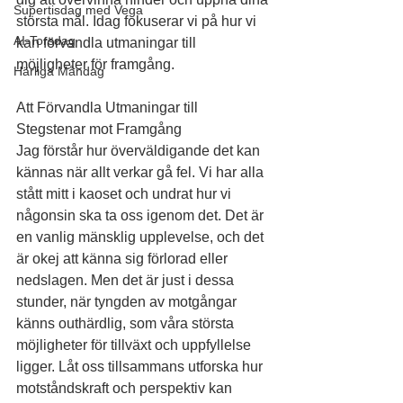
Supertisdag med Vega
största mål. Idag fokuserar vi på hur vi 
AI-Torsdag
kan förvandla utmaningar till 
möjligheter för framgång.
Härliga Måndag
Att Förvandla Utmaningar till 
Stegstenar mot Framgång
Jag förstår hur överväldigande det kan 
kännas när allt verkar gå fel. Vi har alla 
stått mitt i kaoset och undrat hur vi 
någonsin ska ta oss igenom det. Det är 
en vanlig mänsklig upplevelse, och det 
är okej att känna sig förlorad eller 
nedslagen. Men det är just i dessa 
stunder, när tyngden av motgångar 
känns outhärdlig, som våra största 
möjligheter för tillväxt och uppfyllelse 
ligger. Låt oss tillsammans utforska hur 
motståndskraft och perspektiv kan 