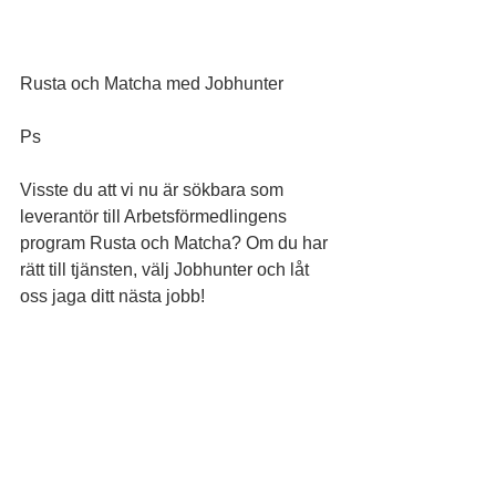
Rusta och Matcha med Jobhunter
Ps
Visste du att vi nu är sökbara som 
leverantör till Arbetsförmedlingens 
program Rusta och Matcha? Om du har 
rätt till tjänsten, välj Jobhunter och låt 
oss jaga ditt nästa jobb!
KA-10073990 för Övik
KA-10074556 för Sollefteå
KA-10074721 för Kramfors
KA-10074775 för Sundsvall
Mail: 
Michael.svensson@jobhunter.se