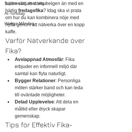
Supertisdag med Vega
bättre sätt att starta helgen än med en 
härlig 
fredagsfika
? Idag ska vi prata 
AI-Torsdag
om hur du kan kombinera nöje med 
Härliga Måndag
nytta genom att nätverka över en kopp 
kaffe.
Varför Nätverkande över 
Fika?
Avslappnad Atmosfär
: Fika 
erbjuder en informell miljö där 
samtal kan flyta naturligt.
Bygger Relationer
: Personliga 
möten stärker band och kan leda 
till oväntade möjligheter.
Delad Upplevelse
: Att dela en 
måltid eller dryck skapar 
gemenskap.
Tips för Effektiv Fika-