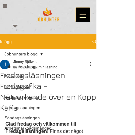
Inlägg
Jobhunters blogg
Jimmy Sjökvist
Jobhunters blogg
22 nov. 2024
2 min läsning
Fredagsläsningen:
Söka jobb
Fredagsfika –
Lördagsidolen
Nätverkande över en Kopp
Feelgood-onsdag!
Kaffe
Fredagsspaningen
Söndagsläsningen
Glad fredag och välkommen till 
Arbetsmarknadsmåndag
Fredagsläsningen!
 Finns det något 