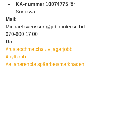
KA-nummer 10074775
 för 
Sundsvall
Mail
: 
Michael.svensson@jobhunter.se
Tel
: 
070-600 17 00
Ds
#rustaochmatcha
#vijagarjobb
#nyttjobb
#allaharenplatspåarbetsmarknaden