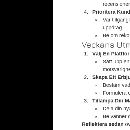
recensioner
Prioritera Kund
Var tillgäng
uppdrag.
Be om rekom
Veckans Utma
Välj En Plattfo
Sätt upp en 
motsvarighe
Skapa Ett Erb
Bestäm vad d
Formulera et
Tillämpa Din M
Dela din nya
Be vänner oc
Reflektera sedan
 ö