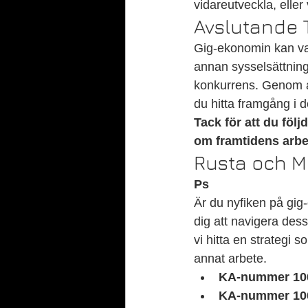
vidareutveckla, elle
Avslutande 
Gig-ekonomin kan vara 
annan sysselsättnin
konkurrens. Genom at
du hitta framgång i
Tack för att du föl
om framtidens arbet
Rusta och 
Ps
Är du nyfiken på gi
dig att navigera des
vi hitta en strategi s
annat arbete.
KA-nummer 10
KA-nummer 10