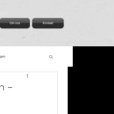
Om oss
Kontakt
ngen
n –