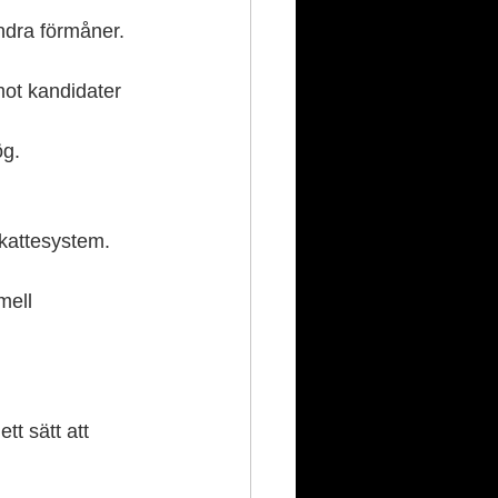
andra förmåner.
 mot kandidater 
ög.
kattesystem.
mell 
t sätt att 