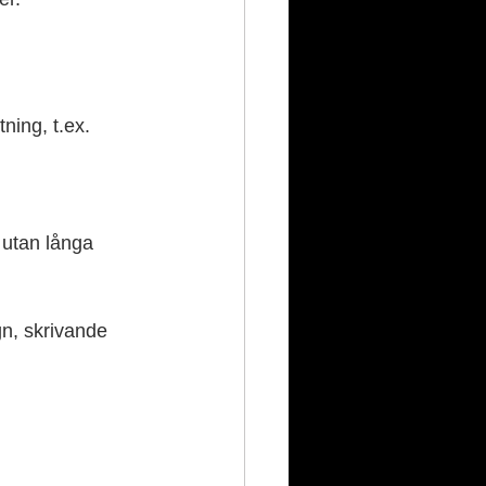
ning, t.ex. 
 utan långa 
gn, skrivande 