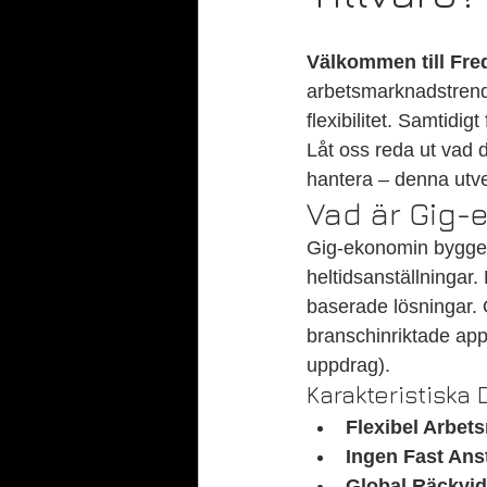
Välkommen till Fr
arbetsmarknadstrend
flexibilitet. Samtidi
Låt oss reda ut vad 
hantera – denna utve
Vad är Gig-
Gig-ekonomin bygger p
heltidsanställningar.
baserade lösningar. 
branschinriktade ap
uppdrag).
Karakteristiska 
Flexibel Arbet
Ingen Fast Ans
Global Räckvi