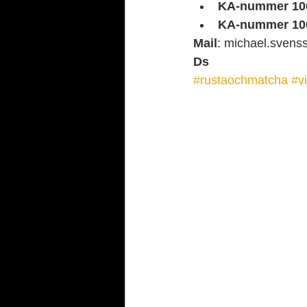
KA-nummer 10
KA-nummer 10
Mail
: michael.svens
Ds
#rustaochmatcha
#v