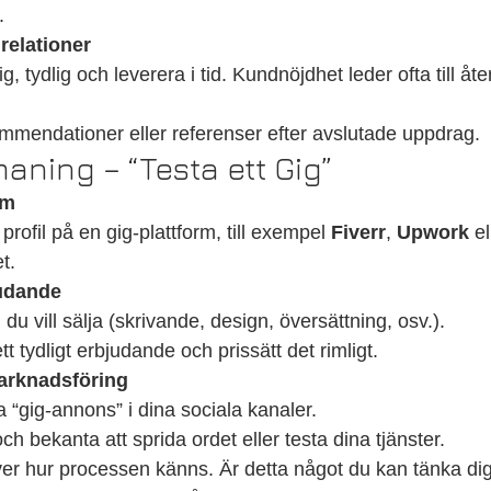
.
relationer
lig, tydlig och leverera i tid. Kundnöjdhet leder ofta till 
mendationer eller referenser efter avslutade uppdrag.
ning – “Testa ett Gig”
rm
profil på en gig-plattform, till exempel 
Fiverr
, 
Upwork
 e
t.
judande
u vill sälja (skrivande, design, översättning, osv.).
t tydligt erbjudande och prissätt det rimligt.
arknadsföring
 “gig-annons” i dina sociala kanaler.
h bekanta att sprida ordet eller testa dina tjänster.
ver hur processen känns. Är detta något du kan tänka dig