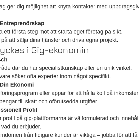
ag ger dig möjlighet att knyta kontakter med uppdragsgi
l Entreprenörskap
 ett första steg mot att starta eget företag på sikt.
 på att sälja dina tjänster och driva egna projekt.
 Lyckas i Gig-ekonomin
sch
råde där du har specialistkunskap eller en unik vinkel.
are söker ofta experter inom något specifikt.
 Din Ekonomi
ringsprogram eller appar för att hålla koll på inkomster 
engar till skatt och oförutsedda utgifter.
sionell Profil
din profil på gig-plattformarna är välformulerad och innehål
vad du erbjuder.
mdömen från tidigare kunder är viktiga – jobba för att få 