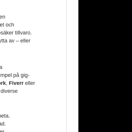
 en 
et och 
äker tillvaro. 
ta av – eller 
a 
empel på gig-
rk
, 
Fiverr
 eller 
r diverse 
beta.
ad.
er.