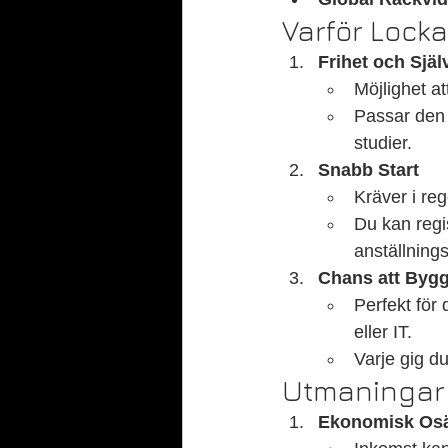
Varför Lock
Frihet och Sj
Möjlighet at
Passar den s
studier.
Snabb Start
Kräver i reg
Du kan regi
anställning
Chans att Bygg
Perfekt för 
eller IT.
Varje gig du
Utmaningar
Ekonomisk Osä