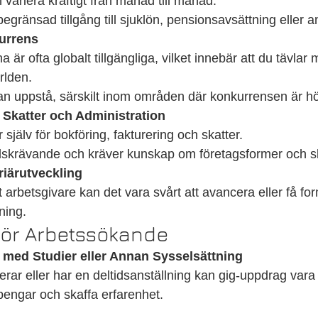
variera kraftigt från månad till månad.
begränsad tillgång till sjuklön, pensionsavsättning eller 
urrens
a är ofta globalt tillgängliga, vilket innebär att du tävlar
rlden.
an uppstå, särskilt inom områden där konkurrensen är h
 Skatter och Administration
själv för bokföring, fakturering och skatter.
dskrävande och kräver kunskap om företagsformer och s
iärutveckling
 arbetsgivare kan det vara svårt att avancera eller få for
ning.
 för Arbetssökande
med Studier eller Annan Sysselsättning
ar eller har en deltidsanställning kan gig-uppdrag vara et
 pengar och skaffa erfarenhet.