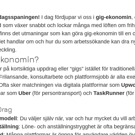
edagsspaningen!
 I dag fördjupar vi oss i 
gig-ekonomin
,
 som växer snabbt och lockar många med löften om frih
gt finns det utmaningar som kan göra gig-ekonomin till en os
det handlar om och hur du som arbetssökande kan dra nyt
ckling.
ekonomin?
å kortsiktiga uppdrag eller “gigs” istället för traditionell
 Frilansande, konsultarbete och plattformsjobb är alla ex
Ofta sker matchningen via digitala plattformar som 
Upwo
par som 
Uber
 (för persontransport) och 
TaskRunner
 (fö
Drag
smodell
: Du väljer själv när, var och hur mycket du vill ar
tällning
: Löne- och anställningstrygghet är ofta begräns
dd
: Många plattformar är öppna för användare världen öv