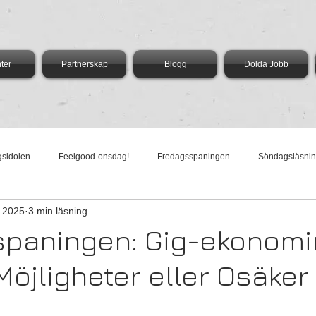
ter
Partnerskap
Blogg
Dolda Jobb
gsidolen
Feelgood-onsdag!
Fredagsspaningen
Söndagsläsni
 2025
3 min läsning
dag med Vega
AI-Torsdag
Härliga Måndag
spaningen: Gig-ekonomi
Möjligheter eller Osäker