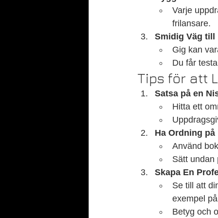
Varje uppdr
frilansare.
Smidig Väg til
Gig kan vara
Du får testa
Tips för att
Satsa på en Ni
Hitta ett om
Uppdragsgiv
Ha Ordning på
Använd bokfö
Sätt undan p
Skapa En Profes
Se till att 
exempel på 
Betyg och o