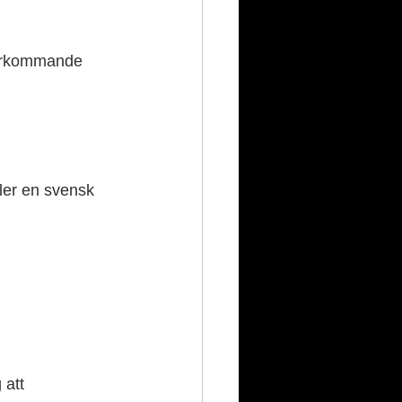
återkommande 
ller en svensk 
 att 