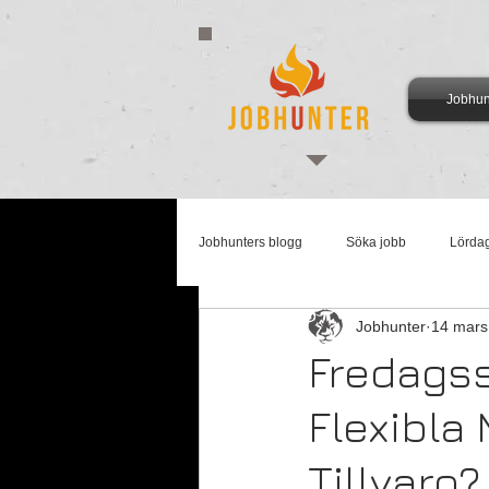
Jobhun
Jobhunters blogg
Söka jobb
Lörda
Jobhunter
14 mars
Arbetsmarknadsmåndag
Supertis
Fredags
Flexibla 
Tillvaro?