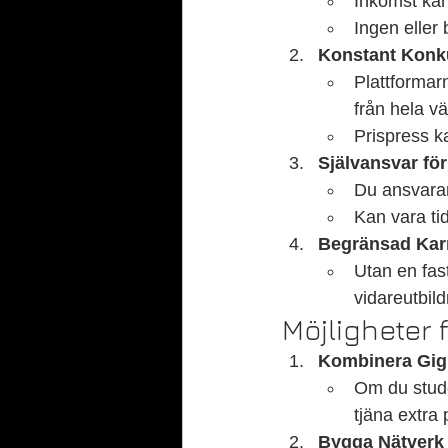
Inkomst kan 
Ingen eller 
Konstant Konk
Plattformarn
från hela vä
Prispress k
Självansvar för
Du ansvarar 
Kan vara ti
Begränsad Karr
Utan en fast
vidareutbild
Möjligheter
Kombinera Gig 
Om du studer
tjäna extra
Bygga Nätverk