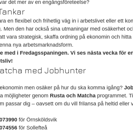
r var det mer av en engångsföreteelse?
Tankar
en flexibel och frihetlig väg in i arbetslivet eller ett ko
g. Men den har också sina utmaningar med osäkerhet oc
t vara strategisk, skaffa ordning på ekonomin och hitta 
 denna nya arbetsmarknadsform.
jde med i Fredagsspaningen. Vi ses nästa vecka för e
sliv!
Matcha med Jobhunter
g-ekonomin men osäker på hur du ska komma igång? 
Job
sa möjligheter genom 
Rusta och Matcha
 programmet. T
om passar dig – oavsett om du vill frilansa på heltid eller 
073990
 för Örnsköldsvik
074556
 för Sollefteå