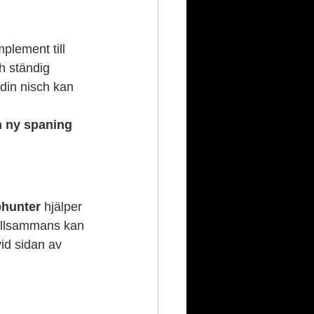
mplement till 
h ständig 
din nisch kan 
n ny spaning 
hunter
 hjälper 
illsammans kan 
vid sidan av 