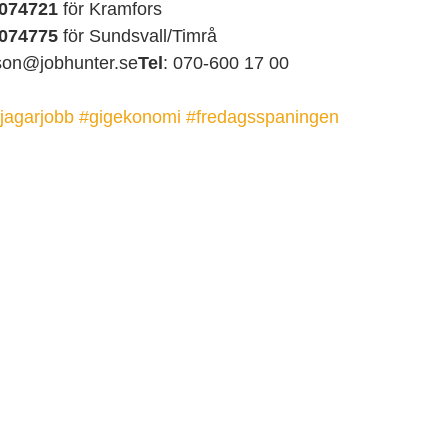
074721
 för Kramfors
074775
 för Sundsvall/Timrå
son@jobhunter.se
Tel
: 070-600 17 00
ijagarjobb
#gigekonomi
#fredagsspaningen