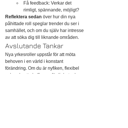
Få feedback: Verkar det 
rimligt, spännande, möjligt?
Reflektera sedan
 över hur din nya 
påhittade roll speglar trender du ser i 
samhället, och om du själv har intresse 
av att söka dig till liknande områden.
Avslutande Tankar
Nya yrkesroller uppstår för att möta 
behoven i en värld i konstant 
förändring. Om du är nyfiken, flexibel 
och redo att skaffa nya färdigheter kan 
du vara med och forma framtidens 
arbetsliv – kanske i en roll som ingen 
förutspådde för tio år sedan.
Tack för att du följde 
Fredagsspaningen! Vi ses nästa 
vecka för ännu en titt på arbetslivets 
nya ansikten.