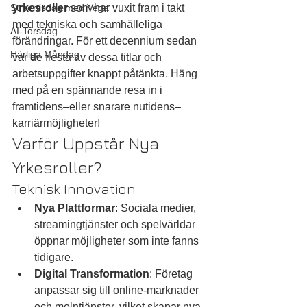
Supertisdag med Vega
yrkesroller
 som har vuxit fram i takt 
med tekniska och samhälleliga 
AI-Torsdag
förändringar. För ett decennium sedan 
Härliga Måndag
var de flesta av dessa titlar och 
arbetsuppgifter knappt påtänkta. Häng 
med på en spännande resa in i 
framtidens–eller snarare nutidens–
karriärmöjligheter!
Varför Uppstår Nya 
Yrkesroller?
Teknisk Innovation
Nya Plattformar
: Sociala medier, 
streamingtjänster och spelvärldar 
öppnar möjligheter som inte fanns 
tidigare.
Digital Transformation
: Företag 
anpassar sig till online-marknader 
och molntjänster, vilket skapar nya 