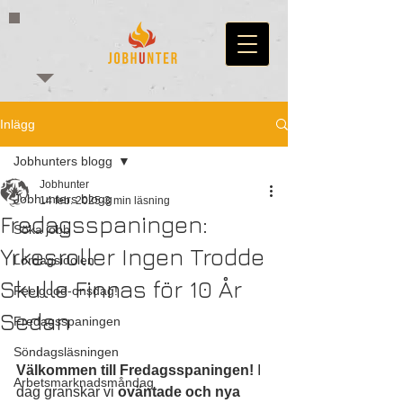
Inlägg
Jobhunters blogg
Jobhunter
Jobhunters blogg
14 feb. 2025
3 min läsning
Fredagsspaningen:
Söka jobb
Yrkesroller Ingen Trodde
Lördagsidolen
Skulle Finnas för 10 År
Feelgood-onsdag!
Sedan
Fredagsspaningen
Söndagsläsningen
Välkommen till Fredagsspaningen!
 I 
Arbetsmarknadsmåndag
dag granskar vi 
oväntade och nya 