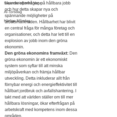
Supertisdag med Vega
ökande efterfrågan på hållbara jobb 
och hur detta skapar nya och 
AI-Torsdag
spännande möjligheter på 
Härliga Måndag
arbetsmarknaden. Hållbarhet har blivit 
en central fråga för många företag och 
organisationer, och detta har lett till en 
explosion av jobb inom den gröna 
ekonomin.
Den gröna ekonomins framväxt:
 Den 
gröna ekonomin är ett ekonomiskt 
system som syftar till att minska 
miljöpåverkan och främja hållbar 
utveckling. Detta inkluderar allt från 
förnybar energi och energieffektivitet till 
hållbart jordbruk och avfallshantering. I 
takt med att världen ställer om till mer 
hållbara lösningar, ökar efterfrågan på 
arbetskraft med kompetens inom dessa 
områden.