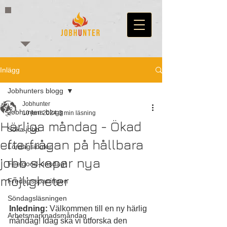
Inlägg
Jobhunters blogg
Jobhunter
Jobhunters blogg
10 juni 2024
3 min läsning
Härliga måndag - Ökad
Söka jobb
efterfrågan på hållbara
Lördagsidolen
jobb skapar nya
Feelgood-onsdag!
möjligheter
Fredagsspaningen
Söndagsläsningen
Inledning:
 Välkommen till en ny härlig 
Arbetsmarknadsmåndag
måndag! Idag ska vi utforska den 