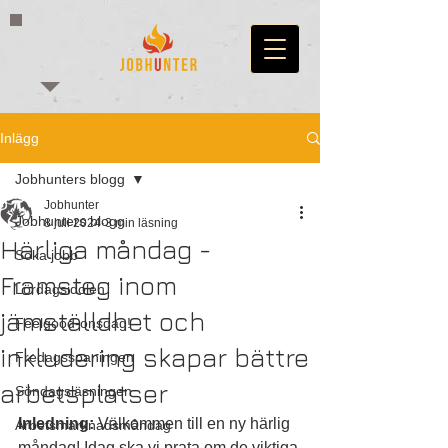
Inlägg
Jobhunters blogg
Jobhunter
Jobhunters blogg
8 juli 2024
3 min läsning
Härliga måndag -
Söka jobb
Framsteg inom
Lördagsidolen
jämställdhet och
Feelgood-onsdag!
inkludering skapar bättre
Fredagsspaningen
arbetsplatser
Söndagsläsningen
Inledning:
 Välkommen till en ny härlig 
Arbetsmarknadsmåndag
måndag! Idag ska vi prata om de viktiga 