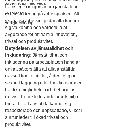
Supertisdag med Vega
framsteg som görs inom jämställdhet 
AI-Torsdag
och inkludering på arbetsplatsen. Att 
skapa en arbetsmiljö där alla känner 
Härliga Måndag
sig välkomna och värdefulla är 
avgörande för att främja innovation, 
trivsel och produktivitet.
Betydelsen av jämställdhet och 
inkludering:
 Jämställdhet och 
inkludering på arbetsplatsen handlar 
om att säkerställa att alla anställda, 
oavsett kön, etnicitet, ålder, religion, 
sexuell läggning eller funktionshinder, 
har lika möjligheter och behandlas 
rättvist. En inkluderande arbetsmiljö 
bidrar till att anställda känner sig 
respekterade och uppskattade, vilket i 
sin tur leder till ökad trivsel och 
produktivitet.