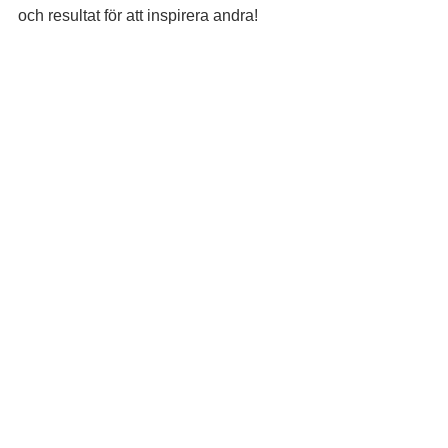
och resultat för att inspirera andra!
Rusta och Matcha med Jobhunter
Ps
Visste du att vi nu är sökbara som 
leverantör till arbetsförmedlingens 