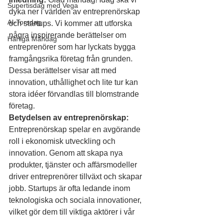
Supertisdag med Vega
dyka ner i världen av entreprenörskap 
AI-Torsdag
och startups. Vi kommer att utforska 
några inspirerande berättelser om 
Härliga Måndag
entreprenörer som har lyckats bygga 
framgångsrika företag från grunden. 
Dessa berättelser visar att med 
innovation, uthållighet och lite tur kan 
stora idéer förvandlas till blomstrande 
företag.
Betydelsen av entreprenörskap:
Entreprenörskap spelar en avgörande 
roll i ekonomisk utveckling och 
innovation. Genom att skapa nya 
produkter, tjänster och affärsmodeller 
driver entreprenörer tillväxt och skapar 
jobb. Startups är ofta ledande inom 
teknologiska och sociala innovationer, 
vilket gör dem till viktiga aktörer i vår 