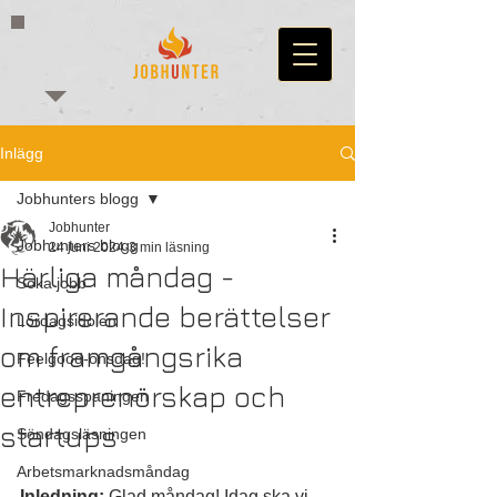
Inlägg
Jobhunters blogg
Jobhunter
Jobhunters blogg
24 juni 2024
3 min läsning
Härliga måndag -
Söka jobb
Inspirerande berättelser
Lördagsidolen
om framgångsrika
Feelgood-onsdag!
entreprenörskap och
Fredagsspaningen
startups
Söndagsläsningen
Arbetsmarknadsmåndag
Inledning:
 Glad måndag! Idag ska vi 