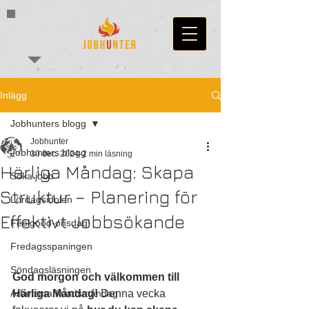
Inlägg
Jobhunters blogg
Jobhunter
Jobhunters blogg
30 dec. 2024
2 min läsning
Härliga Måndag: Skapa
Söka jobb
Struktur – Planering för
Lördagsidolen
Effektivt Jobbsökande
Feelgood-onsdag!
Fredagsspaningen
Söndagsläsningen
God morgon och välkommen till 
Arbetsmarknadsmåndag
Härliga Måndag!
 Denna vecka 