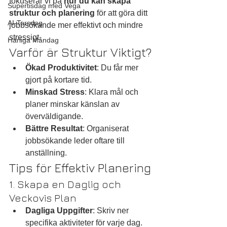
fokuserar vi på 
hur du kan skapa 
Supertisdag med Vega
struktur och planering
 för att göra ditt 
AI-Torsdag
jobbsökande mer effektivt och mindre 
stressigt.
Härliga Måndag
Varför är Struktur Viktigt?
Ökad Produktivitet
: Du får mer 
gjort på kortare tid.
Minskad Stress
: Klara mål och 
planer minskar känslan av 
överväldigande.
Bättre Resultat
: Organiserat 
jobbsökande leder oftare till 
anställning.
Tips för Effektiv Planering
1. Skapa en Daglig och 
Veckovis Plan
Dagliga Uppgifter
: Skriv ner 
specifika aktiviteter för varje dag.