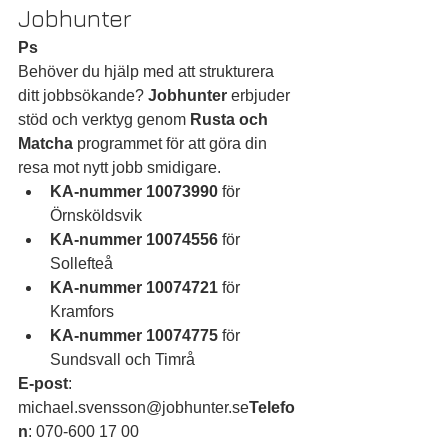
Jobhunter
Ps
Behöver du hjälp med att strukturera 
ditt jobbsökande? 
Jobhunter
 erbjuder 
stöd och verktyg genom 
Rusta och 
Matcha
 programmet för att göra din 
resa mot nytt jobb smidigare.
KA-nummer 10073990
 för 
Örnsköldsvik
KA-nummer 10074556
 för 
Sollefteå
KA-nummer 10074721
 för 
Kramfors
KA-nummer 10074775
 för 
Sundsvall och Timrå
E-post
: 
michael.svensson@jobhunter.se
Telefo
n
: 070-600 17 00