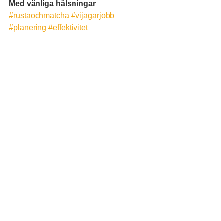
Med vänliga hälsningar
#rustaochmatcha
#vijagarjobb
#planering
#effektivitet