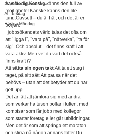
Supertisdag med Vega
framför dig.Kanske känns den full av 
möjligheter.Kanske känns den lite 
AI-Torsdag
tung.Oavsett – du är här, och det är en 
Härliga Måndag
början.
I jobbsökandets värld talas det ofta om 
att "ligga i", "vara på", "nätverka", "ta för 
sig". Och absolut – det finns kraft i att 
vara aktiv. Men vet du vad det också 
finns kraft i?
Att 
sätta sin egen takt
.Att ta ett steg i 
taget, på sitt sätt.Att pausa när det 
behövs – utan att det betyder att du har 
gett upp.
Det är lätt att jämföra sig med andra 
som verkar ha tusen bollar i luften, med 
kompisar som får jobb med kollegor 
som startar företag eller går utbildningar.
Men det är som att springa ett maraton 
och stirra på någon annans fötter.Du 