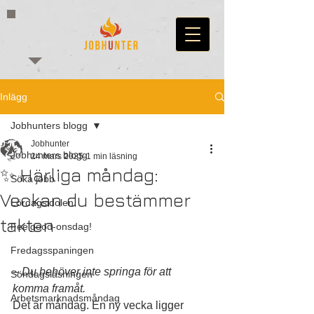
Inlägg
Jobhunters blogg
Jobhunter
Jobhunters blogg
24 mars 2025
1 min läsning
✨ Härliga måndag:
Söka jobb
Veckan du bestämmer
Lördagsidolen
takten
Feelgood-onsdag!
Fredagsspaningen
– Du behöver inte springa för att 
Söndagsläsningen
komma framåt.
Arbetsmarknadsmåndag
Det är måndag. En ny vecka ligger 