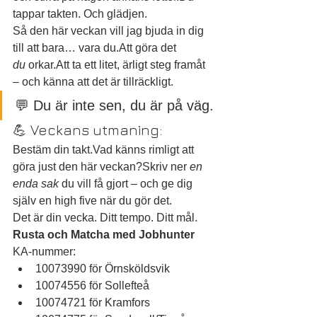
tappar takten. Och glädjen.
Så den här veckan vill jag bjuda in dig 
till att bara… vara du.Att göra det 
du
 orkar.Att ta ett litet, ärligt steg framåt 
– och känna att det är tillräckligt.
💬 Du är inte sen, du är på väg.
💪 Veckans utmaning:
Bestäm din takt.Vad känns rimligt att 
göra just den här veckan?Skriv ner 
en 
enda sak
 du vill få gjort – och ge dig 
själv en high five när du gör det.
Det är din vecka. Ditt tempo. Ditt mål.
Rusta och Matcha med Jobhunter
KA-nummer:
10073990 för Örnsköldsvik
10074556 för Sollefteå
10074721 för Kramfors