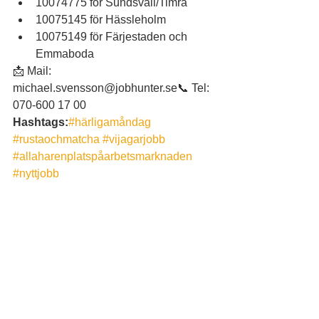
10074775 för Sundsvall/Timrå
10075145 för Hässleholm
10075149 för Färjestaden och 
Emmaboda
📩 Mail: 
michael.svensson@jobhunter.se📞 Tel: 
070-600 17 00
Hashtags:
#härligamåndag
#rustaochmatcha
#vijagarjobb
#allaharenplatspåarbetsmarknaden
#nyttjobb