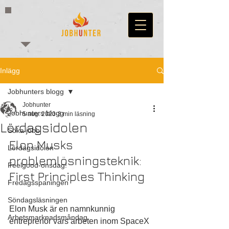
Inlägg
Jobhunters blogg
Jobhunter
Jobhunters blogg
5 aug. 2023
3 min läsning
Lördagsidolen
Söka jobb
Elon Musks 
Lördagsidolen
problemlösningsteknik: 
Feelgood-onsdag!
First Principles Thinking
Fredagsspaningen
Söndagsläsningen
Elon Musk är en namnkunnig 
Arbetsmarknadsmåndag
entreprenör vars arbeten inom SpaceX 