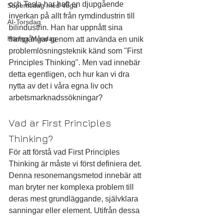
och Tesla har haft en djupgående 
Supertisdag med Vega
inverkan på allt från rymdindustrin till 
AI-Torsdag
bilindustrin. Han har uppnått sina 
Härliga Måndag
framgångar genom att använda en unik 
problemlösningsteknik känd som "First 
Principles Thinking". Men vad innebär 
detta egentligen, och hur kan vi dra 
nytta av det i våra egna liv och 
arbetsmarknadssökningar?
Vad är First Principles 
Thinking?
För att förstå vad First Principles 
Thinking är måste vi först definiera det. 
Denna resonemangsmetod innebär att 
man bryter ner komplexa problem till 
deras mest grundläggande, självklara 
sanningar eller element. Utifrån dessa 