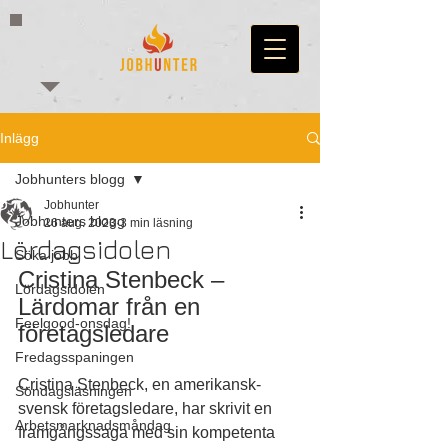
Inlägg
Jobhunters blogg
Jobhunter
Jobhunters blogg
26 aug. 2023
3 min läsning
Lördagsidolen
Söka jobb
Cristina Stenbeck – 
Lördagsidolen
Lärdomar från en 
Feelgood-onsdag!
företagsledare
Fredagsspaningen
Cristina Stenbeck, en amerikansk-
Söndagsläsningen
svensk företagsledare, har skrivit en 
Arbetsmarknadsmåndag
framgångssaga med sin kompetenta 