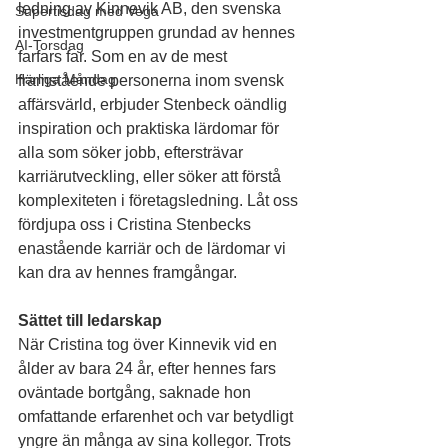
ledning av Kinnevik AB, den svenska 
Supertisdag med Vega
investmentgruppen grundad av hennes 
AI-Torsdag
farfars far. Som en av de mest 
Härliga Måndag
framstående personerna inom svensk 
affärsvärld, erbjuder Stenbeck oändlig 
inspiration och praktiska lärdomar för 
alla som söker jobb, eftersträvar 
karriärutveckling, eller söker att förstå 
komplexiteten i företagsledning. Låt oss 
fördjupa oss i Cristina Stenbecks 
enastående karriär och de lärdomar vi 
kan dra av hennes framgångar.
Sättet till ledarskap
När Cristina tog över Kinnevik vid en 
ålder av bara 24 år, efter hennes fars 
oväntade bortgång, saknade hon 
omfattande erfarenhet och var betydligt 
yngre än många av sina kollegor. Trots 