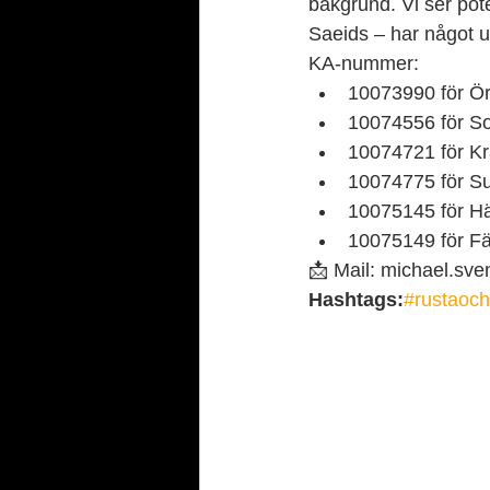
bakgrund. Vi ser pote
Saeids – har något u
KA-nummer:
10073990 för Ör
10074556 för So
10074721 för K
10074775 för Su
10075145 för H
10075149 för F
📩 Mail: michael.sv
Hashtags:
#rustaoc