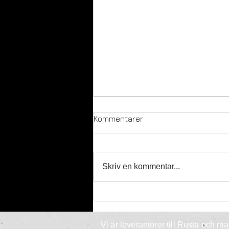
Kommentarer
Skriv en kommentar...
Digital kompetens är
grundpelaren för framtidens
arbetsmarknad
Vi är leverantörer till Rusta och m