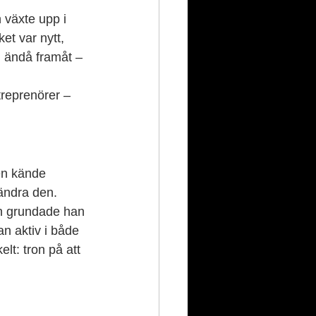
 växte upp i 
et var nytt, 
m ändå framåt – 
reprenörer – 
en kände 
rändra den.
än grundade han 
an aktiv i både 
lt: tron på att 