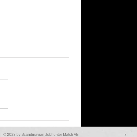
arens Gyllene Fönster
ips från Jobhunter
© 2023 by Scandinavian Jobhunter Match AB