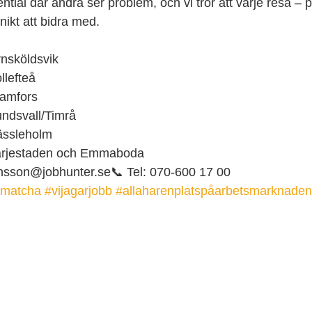
ntial där andra ser problem, och vi tror att varje resa – 
nikt att bidra med.
nsköldsvik
llefteå
ramfors
ndsvall/Timrå
ässleholm
ärjestaden och Emmaboda
ensson@jobhunter.se📞 Tel: 070-600 17 00
hmatcha
#vijagarjobb
#allaharenplatspåarbetsmarknaden