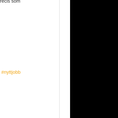
precis som 
#nyttjobb