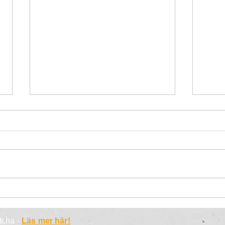
1000 inlägg senare – vår
Somm
resa på arbetsmarknaden
– T
atcha -
Läs mer här!