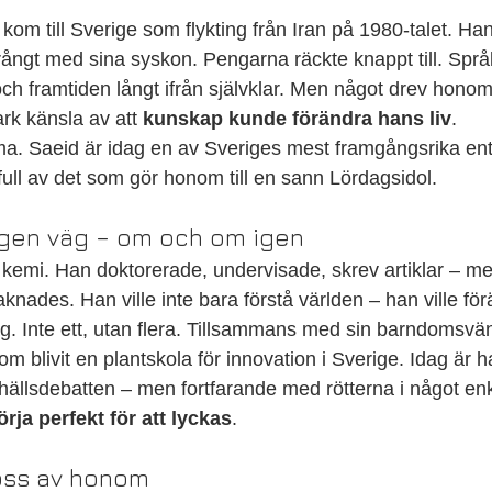
om till Sverige som flykting från Iran på 1980-talet. Han
ångt med sina syskon. Pengarna räckte knappt till. Språk
ch framtiden långt ifrån självklar. Men något drev hono
rk känsla av att 
kunskap kunde förändra hans liv
.
a. Saeid är idag en av Sveriges mest framgångsrika ent
full av det som gör honom till en sann Lördagsidol.
egen väg – om och om igen
i kemi. Han doktorerade, undervisade, skrev artiklar – m
aknades. Han ville inte bara förstå världen – han ville fö
g. Inte ett, utan flera. Tillsammans med sin barndomsv
m blivit en plantskola för innovation i Sverige. Idag är h
ällsdebatten – men fortfarande med rötterna i något enke
rja perfekt för att lyckas
.
 oss av honom