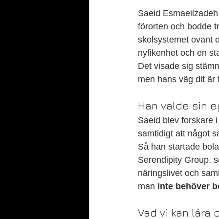
Saeid Esmaeilzadeh k
förorten och bodde tr
skolsystemet ovant o
nyfikenhet och en sta
Det visade sig stämm
men hans väg dit är 
Han valde sin 
Saeid blev forskare 
samtidigt att något s
Så han startade bola
Serendipity Group, so
näringslivet och samh
man 
inte behöver bö
Vad vi kan lära