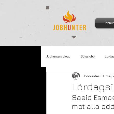
Jobhun
Jobhunters blogg
Söka jobb
Lörda
Jobhunter
31 maj 
Arbetsmarknadsmåndag
Supertis
Lördags
Saeid Esmae
mot alla od