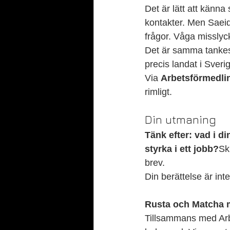
Det är lätt att känna 
kontakter. Men Saeids
frågor. Våga misslyck
Det är samma tankesät
precis landat i Sverige
Via 
Arbetsförmedli
rimligt.
Din utmaning
Tänk efter: vad i d
styrka i ett jobb?
Sk
brev.
Din berättelse är int
Rusta och Matcha 
Tillsammans med Arbe