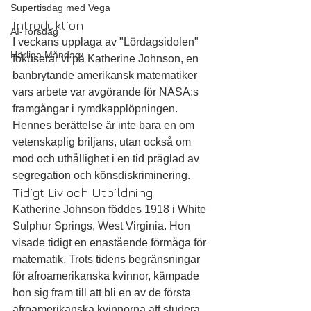
Supertisdag med Vega
Introduktion
AI-Torsdag
I veckans upplaga av "Lördagsidolen" 
Härliga Måndag
fokuserar vi på Katherine Johnson, en 
banbrytande amerikansk matematiker 
vars arbete var avgörande för NASA:s 
framgångar i rymdkapplöpningen. 
Hennes berättelse är inte bara en om 
vetenskaplig briljans, utan också om 
mod och uthållighet i en tid präglad av 
segregation och könsdiskriminering.
Tidigt Liv och Utbildning
Katherine Johnson föddes 1918 i White 
Sulphur Springs, West Virginia. Hon 
visade tidigt en enastående förmåga för 
matematik. Trots tidens begränsningar 
för afroamerikanska kvinnor, kämpade 
hon sig fram till att bli en av de första 
afroamerikanska kvinnorna att studera 