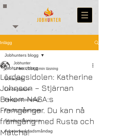
Inlägg
Jobhunters blogg
Jobhunter
Jobhunters blogg
17 feb. 2024
2 min läsning
Lördagsidolen: Katherine
Söka jobb
Johnson – Stjärnan
Lördagsidolen
Bakom NASA:s
Feelgood-onsdag!
Framgångar. Du kan nå
Fredagsspaningen
framgång med Rusta och
Söndagsläsningen
Matcha!
Arbetsmarknadsmåndag