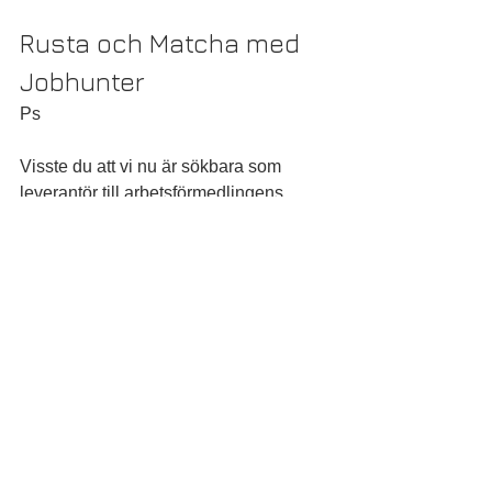
Rusta och Matcha med 
Jobhunter
Ps
Visste du att vi nu är sökbara som 
leverantör till arbetsförmedlingens 
program Rusta och Matcha? Om du har 
rätt till tjänsten, välj Jobhunter och låt 
oss jaga ditt nästa jobb!
KA:nummer 10073990
Mail: 
Michael.svensson@jobhunter.se
Tel: 070-600 17 00
Ds