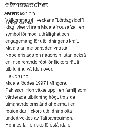
Jämställdhet
Supertisdag med Vega
Introduktion
AI-Torsdag
Välkommen till veckans "Lördagsidol"! 
Härliga Måndag
Idag lyfter vi fram Malala Yousafzai, en 
symbol för mod, uthållighet och 
engagemang för utbildningens kraft. 
Malala är inte bara den yngsta 
Nobelpristagaren någonsin, utan också 
en inspirerande röst för flickors rätt till 
utbildning världen över.
Bakgrund
Malala föddes 1997 i Mingora, 
Pakistan. Hon växte upp i en familj som 
värderade utbildning högt, trots de 
utmanande omständigheterna i en 
region där flickors utbildning ofta 
undertrycktes av Talibanregimen. 
Hennes far, en skolföreståndare, 