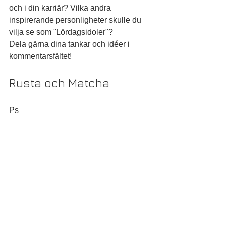
och i din karriär? Vilka andra 
inspirerande personligheter skulle du 
vilja se som "Lördagsidoler"?
Dela gärna dina tankar och idéer i 
kommentarsfältet!
Rusta och Matcha
Ps
Visste du att vi nu är sökbara som 
leverantör till arbetsförmedlingens 
program Rusta och Matcha? Om du har 
rätt till tjänsten, välj Jobhunter och låt 
oss jaga ditt nästa jobb!
KA:nummer 10073990