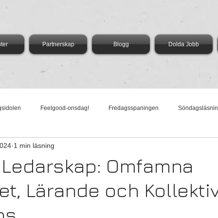
ter
Partnerskap
Blogg
Dolda Jobb
gsidolen
Feelgood-onsdag!
Fredagsspaningen
Söndagsläsni
2024
1 min läsning
dag med Vega
AI-Torsdag
Härliga Måndag
 Ledarskap: Omfamna
t, Lärande och Kollekti
ns