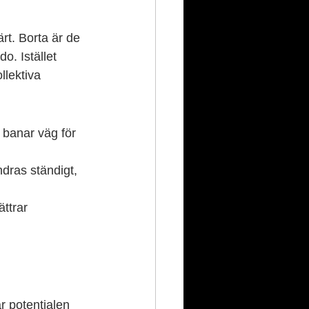
rt. Borta är de 
o. Istället 
llektiva 
 banar väg för 
dras ständigt, 
ättrar 
 potentialen 