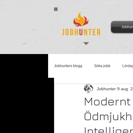
Jobhun
Jobhunters blogg
Söka jobb
Lörda
Jobhunter
9 aug. 
Arbetsmarknadsmåndag
Supertis
Modernt
Ödmjukhe
Intellige