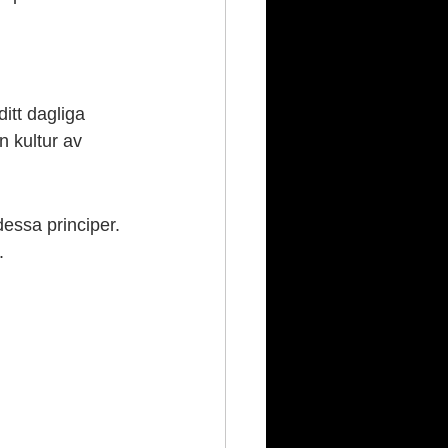
itt dagliga 
 kultur av 
dessa principer. 
.