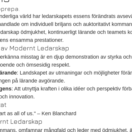
pprepa.
nderliga värld har ledarskapets essens förändrats avsevä
ndlade om individuell briljans och auktoritativt kommand
edarskap ödmjukhet, kontinuerligt lärande och teamets ko
arens ensamma prestationer.
t av Modernt Ledarskap
t erkänna misstag är en djup demonstration av styrka och
troende och ömsesidig respekt.
Lärande
: Landskapet av utmaningar och möjligheter förän
ningen på lärande avgörande.
igens
: Att utnyttja kraften i olika idéer och perspektiv förb
och innovation.
tat
rt as all of us." – Ken Blanchard
nt Ledarskap
sammans, omfamnar mångfald och leder med ödmjukhet, är