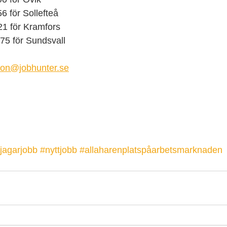
 för Sollefteå
 för Kramfors
5 för Sundsvall
son@jobhunter.se
ijagarjobb
#nyttjobb
#allaharenplatspåarbetsmarknaden