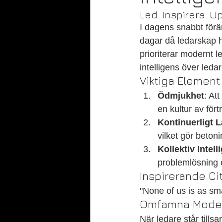
Led. Inspirera. U
I dagens snabbt förä
dagar då ledarskap ha
prioriterar modernt l
intelligens över led
Viktiga Elemen
Ödmjukhet
: At
en kultur av för
Kontinuerligt 
vilket gör beto
Kollektiv Intell
problemlösning 
Inspirerande Ci
"None of us is as sma
Omfamna Moder
När ledare står till