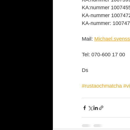
KA:nummer 10074556
KA-nummer 10074721
KA-nummer: 1007477
Mail: 
Michael.svens
Tel: 070-600 17 00
Ds
#rustaochmatcha
#v