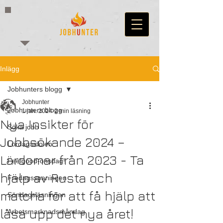
Inlägg
Jobhunters blogg
Jobhunter
Jobhunters blogg
1 jan. 2024
2 min läsning
Nya Insikter för
Söka jobb
Jobbsökande 2024 –
Lördagsidolen
Lärdomar från 2023 - Ta
Feelgood-onsdag!
hjälp av Rusta och
Fredagsspaningen
matcha för att få hjälp att
Söndagsläsningen
låsa upp det nya året!
Arbetsmarknadsmåndag