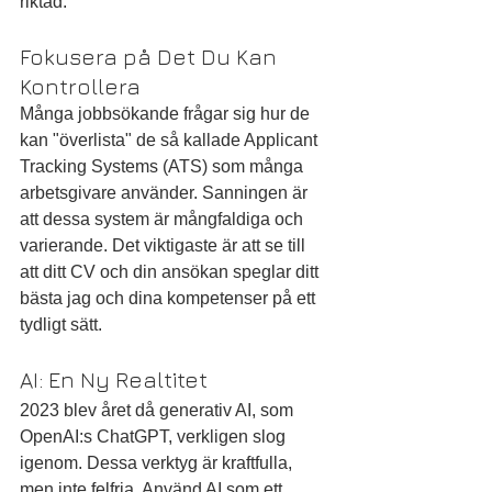
riktad.
Fokusera på Det Du Kan 
Kontrollera
Många jobbsökande frågar sig hur de 
kan "överlista" de så kallade Applicant 
Tracking Systems (ATS) som många 
arbetsgivare använder. Sanningen är 
att dessa system är mångfaldiga och 
varierande. Det viktigaste är att se till 
att ditt CV och din ansökan speglar ditt 
bästa jag och dina kompetenser på ett 
tydligt sätt.
AI: En Ny Realtitet
2023 blev året då generativ AI, som 
OpenAI:s ChatGPT, verkligen slog 
igenom. Dessa verktyg är kraftfulla, 
men inte felfria. Använd AI som ett 