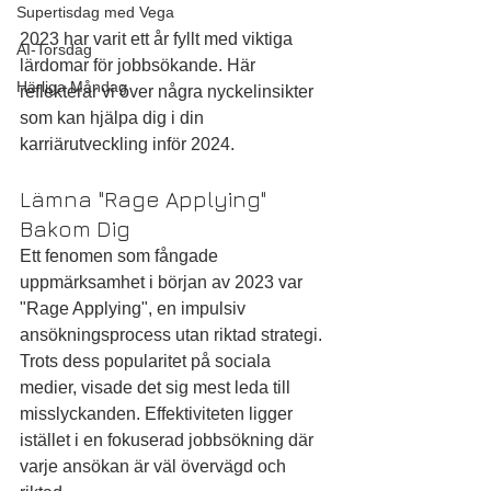
Supertisdag med Vega
2023 har varit ett år fyllt med viktiga 
AI-Torsdag
lärdomar för jobbsökande. Här 
Härliga Måndag
reflekterar vi över några nyckelinsikter 
som kan hjälpa dig i din 
karriärutveckling inför 2024.
Lämna "Rage Applying" 
Bakom Dig
Ett fenomen som fångade 
uppmärksamhet i början av 2023 var 
"Rage Applying", en impulsiv 
ansökningsprocess utan riktad strategi. 
Trots dess popularitet på sociala 
medier, visade det sig mest leda till 
misslyckanden. Effektiviteten ligger 
istället i en fokuserad jobbsökning där 
varje ansökan är väl övervägd och 