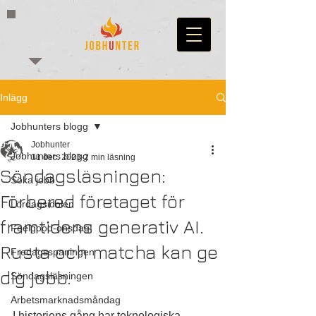
Inlägg
Jobhunters blogg
Jobhunter
Jobhunters blogg
31 dec. 2023
2 min läsning
Söndagsläsningen:
Söka jobb
Förbered företaget för
Lördagsidolen
framtidens generativ AI.
Feelgood-onsdag!
Rusta och matcha kan ge
Fredagsspaningen
dig jobb.
Söndagsläsningen
Arbetsmarknadsmåndag
I historiens gång har teknologiska 