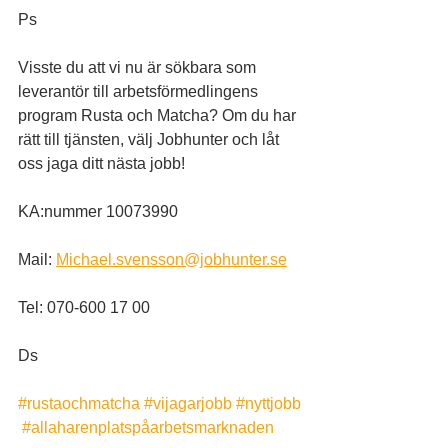
Ps
Visste du att vi nu är sökbara som 
leverantör till arbetsförmedlingens 
program Rusta och Matcha? Om du har 
rätt till tjänsten, välj Jobhunter och låt 
oss jaga ditt nästa jobb!
KA:nummer 10073990
Mail: 
Michael.svensson@jobhunter.se
Tel: 070-600 17 00
Ds
#rustaochmatcha
#vijagarjobb
#nyttjobb
#allaharenplatspåarbetsmarknaden