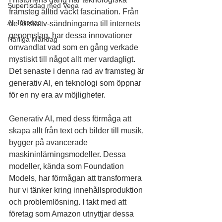
Supertisdag med Vega
framsteg alltid väckt fascination. Från 
AI-Torsdag
de första tv-sändningarna till internets 
genomslag, har dessa innovationer 
Härliga Måndag
omvandlat vad som en gång verkade 
mystiskt till något allt mer vardagligt. 
Det senaste i denna rad av framsteg är 
generativ AI, en teknologi som öppnar 
för en ny era av möjligheter.
Generativ AI, med dess förmåga att 
skapa allt från text och bilder till musik, 
bygger på avancerade 
maskininlärningsmodeller. Dessa 
modeller, kända som Foundation 
Models, har förmågan att transformera 
hur vi tänker kring innehållsproduktion 
och problemlösning. I takt med att 
företag som Amazon utnyttjar dessa 