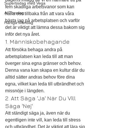
Supertisdag med Vega
fem skadliga arbetsvanor som kan 
AI-Torsdag
hålla oss tillbaka från att vara våra 
bästa jag på arbetsplatsen och varför 
Härliga Måndag
det är viktigt att lämna dessa bakom sig 
inför det nya året.
1. Människobehagande
Att försöka behaga andra på 
arbetsplatsen kan leda till att man 
överger sina egna gränser och behov. 
Denna vana kan skapa en kultur där du 
alltid sätter andras behov före dina 
egna, vilket kan leda till utbrändhet och 
missnöje i längden.
2. Att Säga 'Ja' När Du Vill 
Säga 'Nej'
Att ständigt säga ja, även när du 
egentligen inte vill, kan leda till stress 
och utbrändhet. Det är viktigt att lära sig 