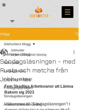
Inlägg
Jobhunters blogg
Jobhunter
Jobhunters blogg
28 jan. 2024
2 min läsning
Söndagsläsningen - med
Söka jobb
Rusta och matcha från
Lördagsidolen
Jobhunter
Feelgood-onsdag!
Fem Skadliga Arbetsvanor att Lämna 
Fredagsspaningen
Bakom sig 2023
Söndagsläsningen
Välkommen till "Söndagsläsningen"! I 
Arbetsmarknadsmåndag
dagens inlägg tar vi en närmare titt på 