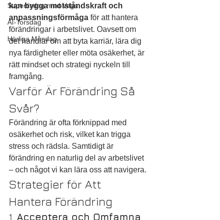
Supertisdag med Vega
kan bygga motståndskraft och 
anpassningsförmåga
 för att hantera 
AI-Torsdag
förändringar i arbetslivet. Oavsett om 
Härliga Måndag
det handlar om att byta karriär, lära dig 
nya färdigheter eller möta osäkerhet, är 
rätt mindset och strategi nyckeln till 
framgång.
Varför Är Förändring Så 
Svår?
Förändring är ofta förknippad med 
osäkerhet och risk, vilket kan trigga 
stress och rädsla. Samtidigt är 
förändring en naturlig del av arbetslivet 
– och något vi kan lära oss att navigera.
Strategier för Att 
Hantera Förändring
1. 
Acceptera och Omfamna 