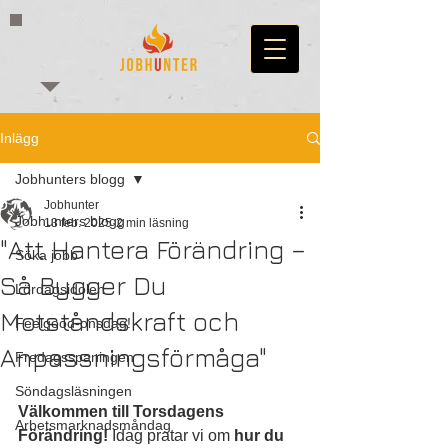
Inlägg
Jobhunters blogg
Jobhunter
Jobhunters blogg
13 feb. 2025
2 min läsning
"Att Hantera Förändring –
Söka jobb
Så Bygger Du
Lördagsidolen
Motståndskraft och
Feelgood-onsdag!
Anpassningsförmåga"
Fredagsspaningen
Söndagsläsningen
Välkommen till Torsdagens 
Arbetsmarknadsmåndag
Förändring!
 Idag pratar vi om 
hur du 