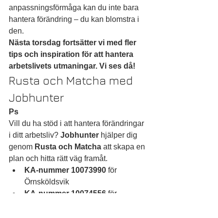
anpassningsförmåga kan du inte bara 
hantera förändring – du kan blomstra i 
den.
Nästa torsdag fortsätter vi med fler 
tips och inspiration för att hantera 
arbetslivets utmaningar. Vi ses då!
Rusta och Matcha med 
Jobhunter
Ps
Vill du ha stöd i att hantera förändringar 
i ditt arbetsliv? 
Jobhunter
 hjälper dig 
genom 
Rusta och Matcha
 att skapa en 
plan och hitta rätt väg framåt.
KA-nummer 10073990
 för 
Örnsköldsvik
KA-nummer 10074556
 för 
Sollefteå
KA-nummer 10074721
 för 