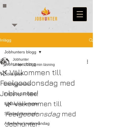
Inlägg
Jobhunters blogg
Jobhunter
Jobhunters blogg
16 apr. 2025
2 min läsning
🌿 Välkommen till
Söka jobb
Feelgoodonsdag med
Lördagsidolen
Jobhunter!
Feelgood-onsdag!
🌿 Välkommen till 
Fredagsspaningen
Feelgoodonsdag
 med 
Söndagsläsningen
Jobhunter!
Arbetsmarknadsmåndag