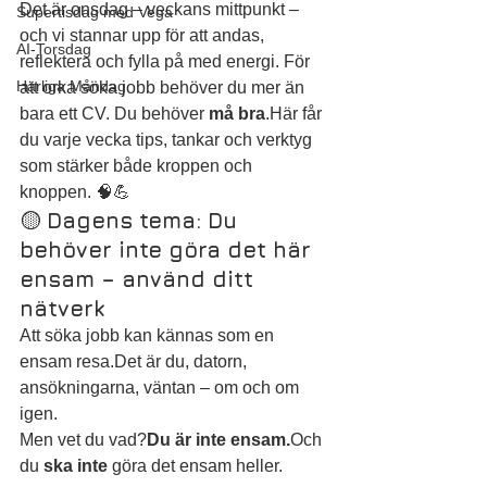
Det är onsdag – veckans mittpunkt – 
Supertisdag med Vega
och vi stannar upp för att andas, 
AI-Torsdag
reflektera och fylla på med energi. För 
Härliga Måndag
att orka söka jobb behöver du mer än 
bara ett CV. Du behöver 
må bra
.Här får 
du varje vecka tips, tankar och verktyg 
som stärker både kroppen och 
knoppen. 🧠💪
🟡 
Dagens tema: Du 
behöver inte göra det här 
ensam – använd ditt 
nätverk
Att söka jobb kan kännas som en 
ensam resa.Det är du, datorn, 
ansökningarna, väntan – om och om 
igen.
Men vet du vad?
Du är inte ensam.
Och 
du 
ska inte
 göra det ensam heller.