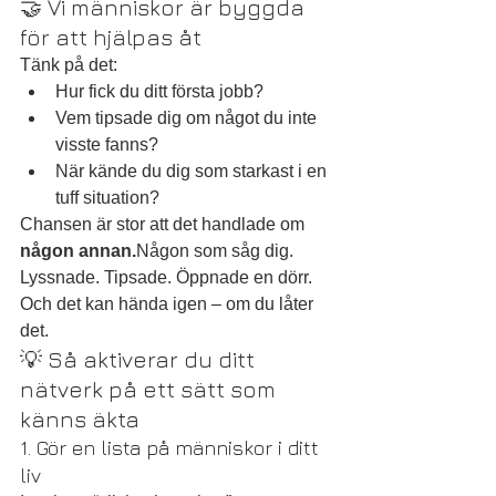
🤝 Vi människor är byggda 
för att hjälpas åt
Tänk på det:
Hur fick du ditt första jobb?
Vem tipsade dig om något du inte 
visste fanns?
När kände du dig som starkast i en 
tuff situation?
Chansen är stor att det handlade om 
någon annan.
Någon som såg dig. 
Lyssnade. Tipsade. Öppnade en dörr.
Och det kan hända igen – om du låter 
det.
💡 Så aktiverar du ditt 
nätverk på ett sätt som 
känns äkta
1. Gör en lista på människor i ditt 
liv