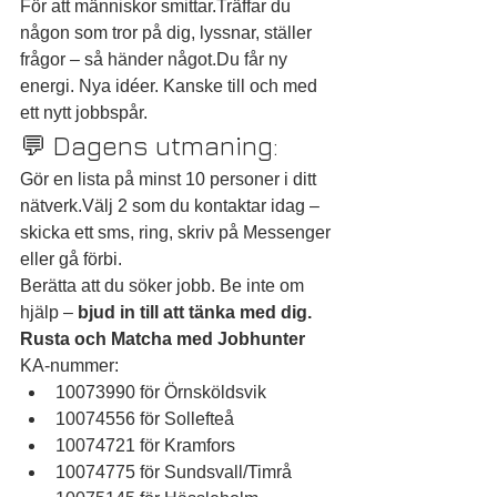
För att människor smittar.Träffar du 
någon som tror på dig, lyssnar, ställer 
frågor – så händer något.Du får ny 
energi. Nya idéer. Kanske till och med 
ett nytt jobbspår.
💬 Dagens utmaning:
Gör en lista på minst 10 personer i ditt 
nätverk.Välj 2 som du kontaktar idag – 
skicka ett sms, ring, skriv på Messenger 
eller gå förbi.
Berätta att du söker jobb. Be inte om 
hjälp – 
bjud in till att tänka med dig.
Rusta och Matcha med Jobhunter
KA-nummer:
10073990 för Örnsköldsvik
10074556 för Sollefteå
10074721 för Kramfors
10074775 för Sundsvall/Timrå