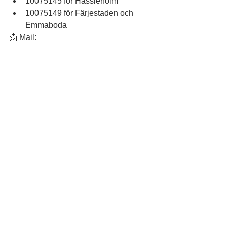
10075145 för Hässleholm
10075149 för Färjestaden och 
Emmaboda
📩 Mail: 
michael.svensson@jobhunter.se📞 Tel: 
070-600 17 00
Hashtags:
#rustaochmatcha
#vijagarjobb
#allaharenplatspåarbetsmarknaden
#nyttjobb