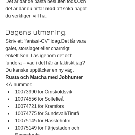
Det är där de bästa besluten föds.Och 
det är där du hittar 
mod
 att söka något 
du verkligen vill ha.
Dagens utmaning:
Skriv ett “fantasi-CV” idag.Det får vara 
galet, storslaget eller charmigt 
enkelt.Sen: Läs igenom det och 
fundera – vad i det här är faktiskt jag?
Du kanske upptäcker en ny väg.
Rusta och Matcha med Jobhunter
KA-nummer:
10073990 för Örnsköldsvik
10074556 för Sollefteå
10074721 för Kramfors
10074775 för Sundsvall/Timrå
10075145 för Hässleholm
10075149 för Färjestaden och 