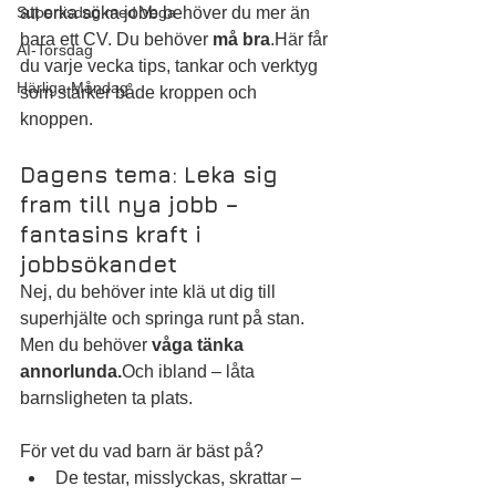
Supertisdag med Vega
att orka söka jobb behöver du mer än 
bara ett CV. Du behöver 
må bra
.Här får 
AI-Torsdag
du varje vecka tips, tankar och verktyg 
Härliga Måndag
som stärker både kroppen och 
knoppen. 
Dagens tema: Leka sig 
fram till nya jobb – 
fantasins kraft i 
jobbsökandet
Nej, du behöver inte klä ut dig till 
superhjälte och springa runt på stan. 
Men du behöver 
våga tänka 
annorlunda.
Och ibland – låta 
barnsligheten ta plats.
För vet du vad barn är bäst på?
De testar, misslyckas, skrattar – 