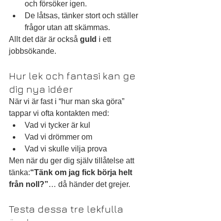
och försöker igen. 
De låtsas, tänker stort och ställer 
frågor utan att skämmas.
Allt det där är också 
guld
 i ett 
jobbsökande.
Hur lek och fantasi kan ge 
dig nya idéer
När vi är fast i “hur man ska göra” 
tappar vi ofta kontakten med:
Vad vi tycker är kul
Vad vi drömmer om
Vad vi skulle vilja prova
Men när du ger dig själv tillåtelse att 
tänka:
“Tänk om jag fick börja helt 
från noll?”
… då händer det grejer.
Testa dessa tre lekfulla 