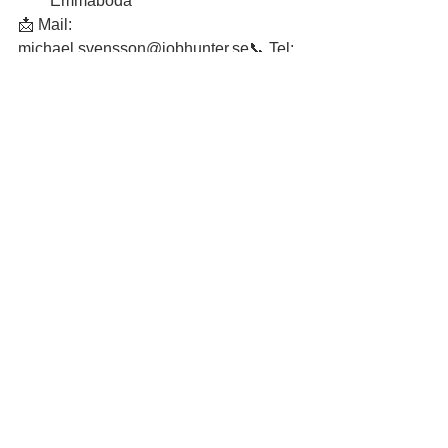
Emmaboda
📩 Mail: 
michael.svensson@jobhunter.se📞 Tel: 
070-600 17 00
Hashtags:
#rustaochmatcha
#vijagarjobb
#allaharenplatspåarbetsmarknaden
#nyttjobb