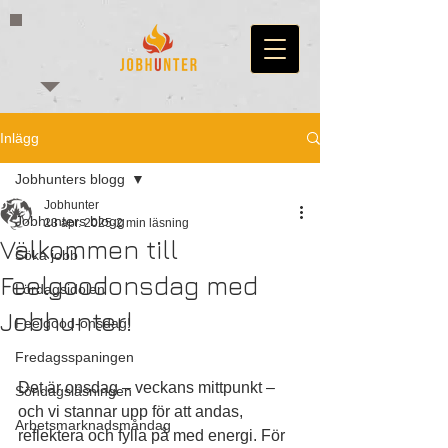
Inlägg
Jobhunters blogg
Jobhunter
Jobhunters blogg
23 apr. 2025
2 min läsning
Välkommen till
Söka jobb
Feelgoodonsdag med
Lördagsidolen
Jobhunter!
Feelgood-onsdag!
Fredagsspaningen
Det är onsdag – veckans mittpunkt – 
Söndagsläsningen
och vi stannar upp för att andas, 
Arbetsmarknadsmåndag
reflektera och fylla på med energi. För 