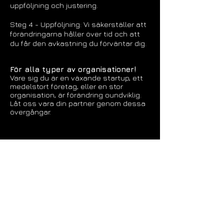
uppföljning och justering.
Steg 4 - Uppföljning: Vi säkerställer att
förändringarna håller över tid och att
du får den avkastning du förväntar dig.
För alla typer av organisationer!
Vare sig du är en växande startup, ett
medelstort företag, eller en stor
organisation, är förändring oundviklig.
Låt oss vara din partner genom dessa
övergångar.
ምሳና ክትራኸቡ ትደልዩ ዶ?
ሓበሬታኹም ኣቕርቡ ንሕና ድማ ክንረኽበኩም
ኢና።
Förnamn