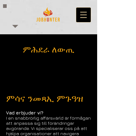
ምሕደራ ለውጢ
ምሳና ንመጻኢ ምጉዓዝ
Vad erbjuder vi?
I en snabbrörlig affärsvärld är förmågan
att anpassa sig till förändringar
avgörande. Vi specialiserar oss på att
hjälpa organisationer att navigera