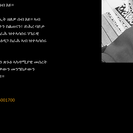
ሰብ እዩ።
ት ዘለዎ ሰብ እዩ። ኣብ 
ትን ስልጠናን፣ ድሕረ ባይታ 
ራሕ ዝተኣሳሰሩ ሃገራዊ 
ዕዳጋ ስራሕ ኣብ ዝተኣሳሰሩ 
ርን ጽኑዕ ኣካዳሚያዊ መሰረት 
ልቃውን መንግስታውን 
ዩ።
6001700