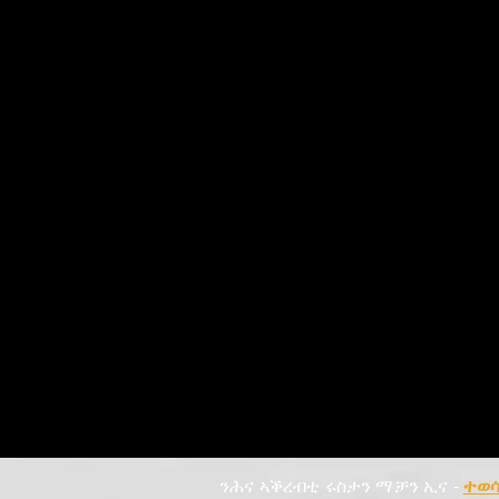
ንሕና ኣቕረብቲ ሩስታን ማቻን ኢና -
ተወሳ