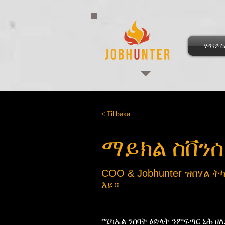
ሃዳናይ 
< Tillbaka
ማይክል ስቨንሰ
COO & Jobhunter ዝበሃል ት
እዩ።
ሚካኤል ንሰባት ዕድላት ንምፍጣር ኒሕ ዘለ