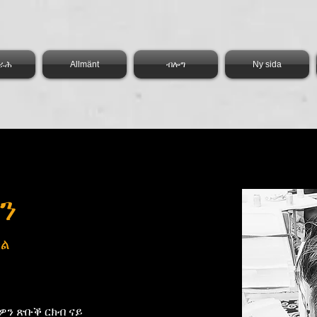
ስራሕ
Allmänt
ብሎግ
Ny sida
ን
ካል
ዎን ጽቡቕ ርክብ ናይ 