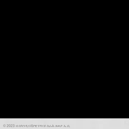
© 2023 ብ ስካንዲናቭያዊ ሃዳናይ ስራሕ ጸወታ ኤ.ቢ