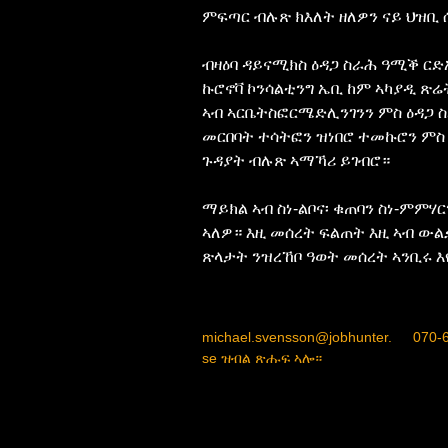
ምፍጣር ብሉጽ ክእለት ዘለዎን ናይ ህዝቢ 
ብዛዕባ ዳይናሚክስ ዕዳጋ ስራሕ ዓሚቕ ርድኢ
ኩሮኖቫ ኮንሳልቲንግ ኤቢ ከም ኣካያዲ ጽሬ
ኣብ ኣርቤትስፎርሜድሊንገንን ምስ ዕዳጋ ስ
መርበባት ተሳትፎን ዝነበሮ ተመኩሮን ምስ 
ጉዳያት ብሉጽ ኣማኻሪ ይገብሮ።
ማይክል ኣብ ስነ-ልቦና፡ ቁጠባን ስነ-ምምሃ
ኣለዎ። እዚ መሰረት ፍልጠት እዚ ኣብ ው
ጽላታት ንዝረኸቦ ዓወት መሰረት ኣንቢሩ እ
michael.svensson@jobhunter.
070-
se
ዝብል ጽሑፍ ኣሎ።