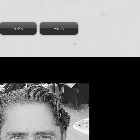
ብዛዕባና
መርከቢ