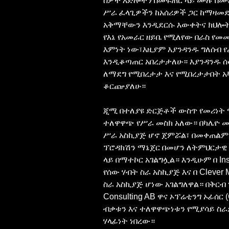
ሰዎች እድሎችን በመፍጠር ላይ ሙሉ በሙሉ
ሥራ ፈላጊዎችን ከአሰሪዎች ጋር ከማዛመድ 
አቅማቸውን እንዲደርሱ እውቀትና ክህሎት
የእኔ የአመራር ዘይቤ የሚለየው በራስ የመ
እምነት ነው፣እዚያም እያንዳንዱ ግለሰብ የራ
እንዲቆጣጠር አበረታታለሁ። እያንዳንዱ ሰው
ለማደግ የሚበረታታ እና የሚበረታታበት አ
ቆርጬያለሁ።
ጂሚ በተለያዩ ድርጅቶች ውስጥ የመሪነት
ተለዋዋጭ የሥራ መስክ አለው። በካሌዮ መ
ሥራ አስኪያጅ ሆኖ ጀምሯል፣ በመቀጠልም
ፕሮዳክሽን ማኔጀር በመሆን ለትምህርታዊ
ላይ በማተኮር አገልግሏል። እንዲሁም በ Insit
የሰው ሃብት ስራ አስኪያጅ እና በ Clever 
ስራ አስኪያጅ ሆነው አገልግለዋል። በቅርብ ጊ
Consulting AB ዋና ኦፕሬቲንግ ኦፊሰር 
ብቃቱን እና ተለዋዋጭነቱን የሚያሳይ ስራዎ
ሃላፊነት ነበረው።