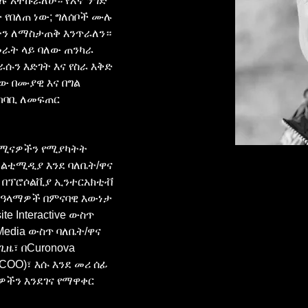
 አተኩራለሁ። የእኛ ንግድ 
የበለጠ ነው; ግለሰቦች ሙሉ 
ን ለማስታጠቅ እንጥራለን። 
መራት ላይ ባለው ጠንካራ 
ሱን እድገት እና የስራ እቅድ 
 በሙያዊ እና በግል 
ካባቢ ለመፍጠር 
 ሚናዎችን የሚያካትት 
ልቲሚዲያ እንደ ባለቤት/ዋና 
 በፕሮሶልቪያ ኢንተርአክቲቭ 
 ዓላማዎች በምናባዊ እውነታ 
e Interactive ውስጥ 
Media ውስጥ ባለቤት/ዋና 
ዜ፣ በCuronova 
(COO)፣ እሱ እንደ መሪ ሰፊ 
ችን እንደገና የማዋቀር 