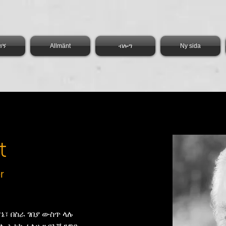
ዳኝ
Allmänt
ብሎግ
Ny sida
t
r
ኔ፣ በስራ ገበያ ውስጥ ላሉ 