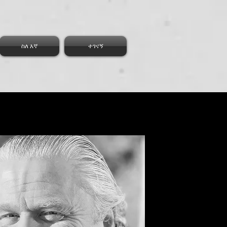
ስለ እኛ
ተገናኝ