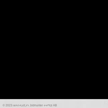
© 2023 በስካንዲኔቪያን Jobhunter ተዛማጅ AB