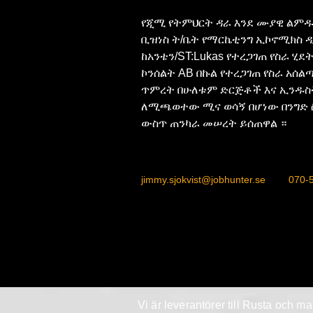
የጂሚ የትምህርት ዳራ እንደ ሙያዊ ልምዱ 
ቢዝነስ ት/ቤት የማርኬቲንግ ኢኮኖሚክስ ዲ
ከአንቴን/ST:Lukas የተረጋገጠ የስራ ሂደ
ኮንሰልት AB በኩል የተረጋገጠ የስራ አሰል
ጥምረት በሁለቱም ድርጅቶች እና ኢንዱስ
ለሚጫወተው ሚና ወሳኝ በሆነው በንግድ ስ
ውስጥ ጠንካራ መሠረት ይሰጠዋል ።
jimmy.sjokvist@jobhunter.se
070-
Vi är leverantörer till Rusta och m