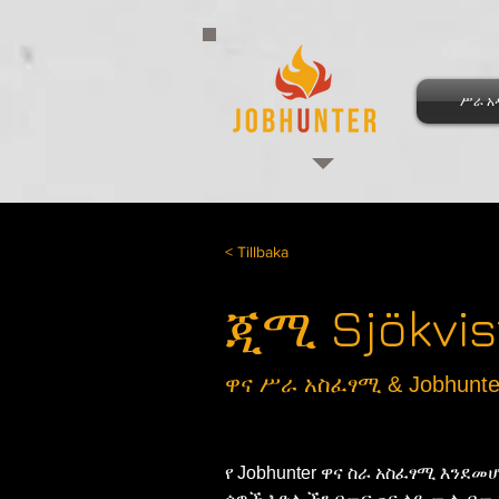
ሥራ አ
< Tillbaka
ጂሚ Sjökvis
ዋና ሥራ አስፈፃሚ & Jobhunte
የ Jobhunter ዋና ስራ አስፈፃሚ እንደመሆ