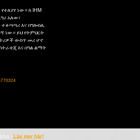
የተለያየ ነው። ከ IHM 
ግሪ አለው፣ 
ት ተቆጣጣሪ እና በግሎስሊ 
ጣኝ ነው። ይህ የትምህርት 
ትሪዎች ውስጥ መሪ ሆኖ 
ትራቴጂ እና በግል ልማት 
5770324
atcha -
Läs mer här!