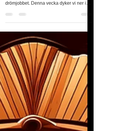
Välkommen till Supertisdag med Vega,
din trogna följeslagare i jakten på
drömjobbet. Denna vecka dyker vi ner i
den digitala världens...