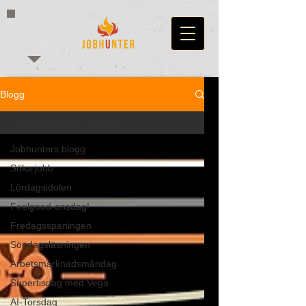
Blogg
Supertisdag med Vega
Jobhunters blogg
Söka jobb
Lördagsidolen
Feelgood-onsdag!
Fredagsspaningen
Söndagsläsningen
Arbetsmarknadsmåndag
Supertisdag med Vega
AI-Torsdag