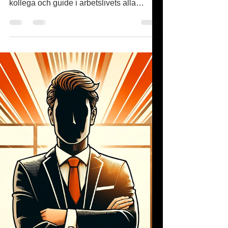
Välkommen till ännu en upplaga av
"Supertisdag med Vega", din digitala
kollega och guide i arbetslivets alla
vändningar. Idag riktar vi...