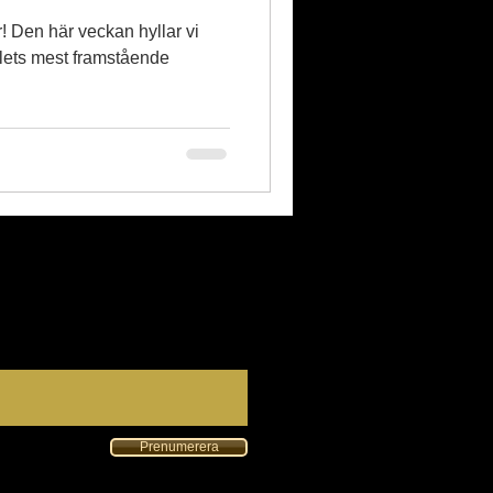
 vi
alets mest framstående
Prenumerera