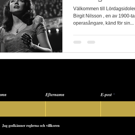
Välkommen till Lördagsidoler! Den här veckan hyllar
Birgit Nilsson , en av 1900-t
operasångare, känd för sin...
 ny info först av alla!
amn
Efternamn
E-post
Jag godkänner reglerna och villkoren