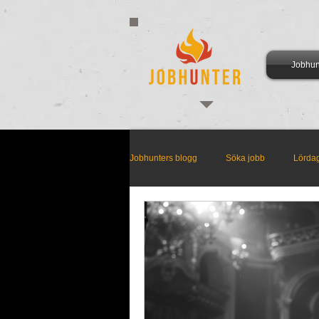
Jobhun
Jobhunters blogg
Söka jobb
Lörda
Arbetsmarknadsmåndag
Supertis