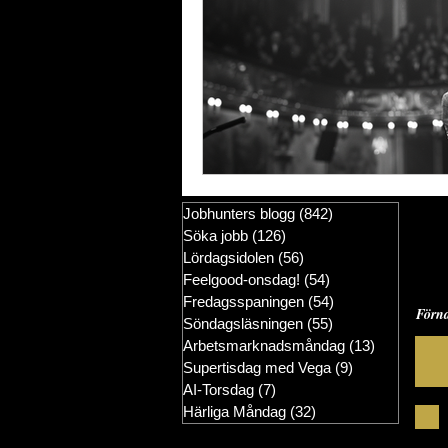
Jobhunters blogg
(842)
842 inlägg
Söka jobb
(126)
126 inlägg
Få
Lördagsidolen
(56)
56 inlägg
Feelgood-onsdag!
(54)
54 inlägg
Fredagsspaningen
(54)
54 inlägg
Förn
Söndagsläsningen
(55)
55 inlägg
Arbetsmarknadsmåndag
(13)
13 inlägg
Supertisdag med Vega
(9)
9 inlägg
AI-Torsdag
(7)
7 inlägg
Härliga Måndag
(32)
32 inlägg