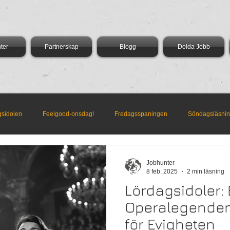
ter
Partnerskap
Blogg
Dolda Jobb
gsidolen
Feelgood-onsdag!
Fredagsspaningen
Söndagsläsni
dag med Vega
AI-Torsdag
Härliga Måndag
Jobhunter
8 feb. 2025
2 min läsning
Lördagsidoler: 
Operalegenden
för Evigheten