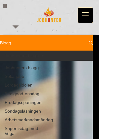
Blogg
Jobhunters blogg
Jobhunters blogg
Söka jobb
Lördagsidolen
Feelgood-onsdag!
Fredagsspaningen
Söndagsläsningen
Arbetsmarknadsmåndag
Supertisdag med
Vega