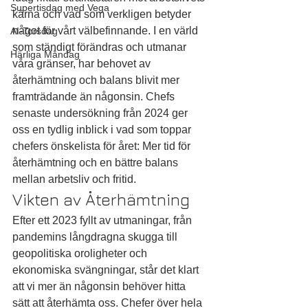
Supertisdag med Vega
kärna och vad som verkligen betyder 
något för vårt välbefinnande. I en värld 
AI-Torsdag
som ständigt förändras och utmanar 
Härliga Måndag
våra gränser, har behovet av 
återhämtning och balans blivit mer 
framträdande än någonsin. Chefs 
senaste undersökning från 2024 ger 
oss en tydlig inblick i vad som toppar 
chefers önskelista för året: Mer tid för 
återhämtning och en bättre balans 
mellan arbetsliv och fritid.
Vikten av Återhämtning
Efter ett 2023 fyllt av utmaningar, från 
pandemins långdragna skugga till 
geopolitiska oroligheter och 
ekonomiska svängningar, står det klart 
att vi mer än någonsin behöver hitta 
sätt att återhämta oss. Chefer över hela 