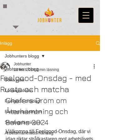
Inlägg
Jobhunters blogg
Jobhunter
Jobhunters blogg
21 feb. 2024
2 min läsning
Feelgood-Onsdag - med
Söka jobb
Rusta och matcha
Lördagsidolen
Chefers Dröm om 
Feelgood-onsdag!
Återhämtning och 
Fredagsspaningen
Balans 2024
Söndagsläsningen
Välkomna till Feelgood-Onsdag, där vi 
Arbetsmarknadsmåndag
idag riktar strålkastaren mot arbetslivets 