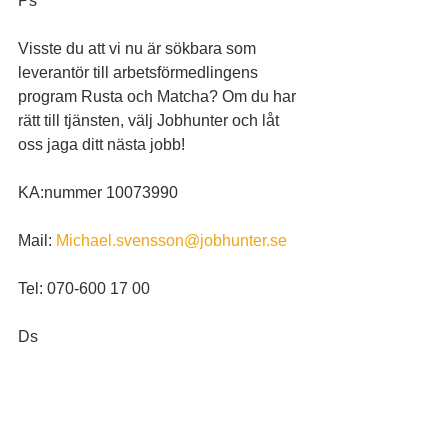
Ps
Visste du att vi nu är sökbara som 
leverantör till arbetsförmedlingens 
program Rusta och Matcha? Om du har 
rätt till tjänsten, välj Jobhunter och låt 
oss jaga ditt nästa jobb!
KA:nummer 10073990
Mail: 
Michael.svensson@jobhunter.se
Tel: 070-600 17 00
Ds
#rustaochmatcha
#vijagarjobb
#nyttjobb
#allaharenplatspåarbetsmarknaden