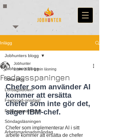
Inlägg
Jobhunters blogg
Jobhunter
Jobhunters blogg
2 juni 2023
1 min läsning
Fredagsspaningen
Söka jobb
Chefer som använder AI 
Lördagsidolen
kommer att ersätta 
Feelgood-onsdag!
chefer som inte gör det, 
säger IBM-chef.
Fredagsspaningen
Söndagsläsningen
Chefer som implementerar AI i sitt 
Arbetsmarknadsmåndag
arbete kommer att ersätta de chefer 