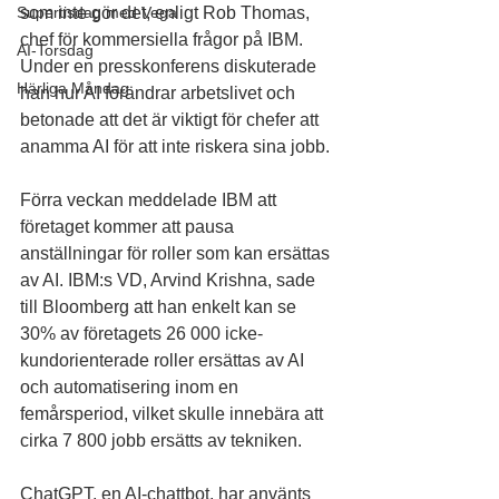
Supertisdag med Vega
som inte gör det, enligt Rob Thomas, 
chef för kommersiella frågor på IBM. 
AI-Torsdag
Under en presskonferens diskuterade 
Härliga Måndag
han hur AI förändrar arbetslivet och 
betonade att det är viktigt för chefer att 
anamma AI för att inte riskera sina jobb.
Förra veckan meddelade IBM att 
företaget kommer att pausa 
anställningar för roller som kan ersättas 
av AI. IBM:s VD, Arvind Krishna, sade 
till Bloomberg att han enkelt kan se 
30% av företagets 26 000 icke-
kundorienterade roller ersättas av AI 
och automatisering inom en 
femårsperiod, vilket skulle innebära att 
cirka 7 800 jobb ersätts av tekniken.
ChatGPT, en AI-chattbot, har använts 