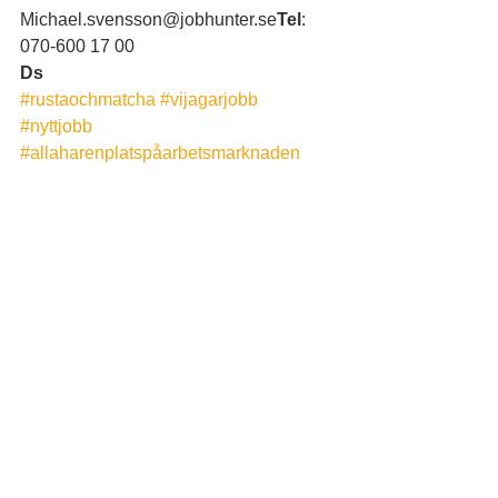
Michael.svensson@jobhunter.se
Tel
: 
070-600 17 00
Ds
#rustaochmatcha
#vijagarjobb
#nyttjobb
#allaharenplatspåarbetsmarknaden