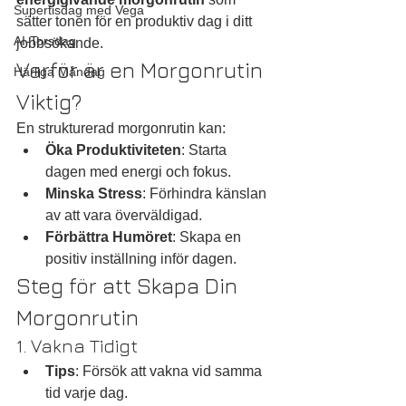
Supertisdag med Vega
sätter tonen för en produktiv dag i ditt 
AI-Torsdag
jobbsökande.
Varför är en Morgonrutin 
Härliga Måndag
Viktig?
En strukturerad morgonrutin kan:
Öka Produktiviteten
: Starta 
dagen med energi och fokus.
Minska Stress
: Förhindra känslan 
av att vara överväldigad.
Förbättra Humöret
: Skapa en 
positiv inställning inför dagen.
Steg för att Skapa Din 
Morgonrutin
1. Vakna Tidigt
Tips
: Försök att vakna vid samma 
tid varje dag.