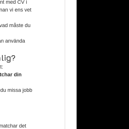
unt med CV i 
nan vi ens vet 
 vad måste du 
kan använda 
lig?
t:
char din 
n du missa jobb 
l matchar det 