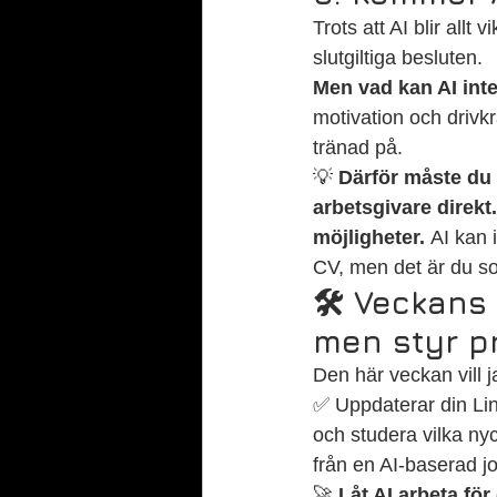
Trots att AI blir allt
slutgiltiga besluten.
Men vad kan AI int
motivation och drivk
tränad på.
💡 
Därför måste du 
arbetsgivare direkt.
möjligheter.
 AI kan 
CV, men det är du so
🛠️ Veckans 
men styr p
Den här veckan vill j
✅ Uppdaterar din Lin
och studera vilka ny
från en AI-baserad jo
🚀 
Låt AI arbeta för