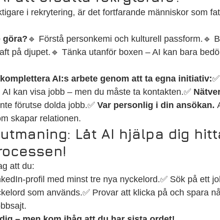
 viktigare i rekrytering, är det fortfarande människor som fat
e göra?
🔹 Förstå personkemi och kulturell passform.🔹 
raft på djupet.🔹 Tänka utanför boxen – AI kan bara bed
komplettera AI:s arbete genom att ta egna initiativ:
✅
 AI kan visa jobb – men du måste ta kontakten.✅ 
Nätve
inte förutse dolda jobb.✅ 
Var personlig i din ansökan.
 
m skapar relationen.
utmaning: Låt AI hjälpa dig hitt
rocessen!
ag att du:
kedIn-profil med minst tre nya nyckelord.✅ Sök på ett job
ckelord som används.✅ Provar att klicka på och spara nå
bbsajt.
 dig – men kom ihåg att du har sista ordet!