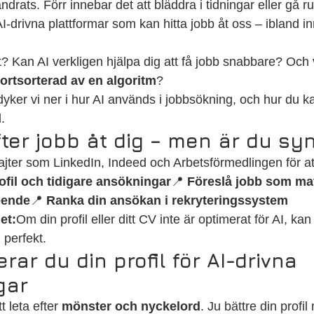
drats. Förr innebar det att bläddra i tidningar eller gå r
I-drivna plattformar som kan hitta jobb åt oss – ibland in
? Kan AI verkligen hjälpa dig att få jobb snabbare? Och
 bortsorterad av en algoritm
?
dyker vi ner i hur AI används i jobbsökning, och hur du 
l.
efter jobb åt dig – men är du syn
jter som LinkedIn, Indeed och Arbetsförmedlingen för at
ofil och tidigare ansökningar
📍 
Föreslå jobb som mat
eende
📍 
Ranka din ansökan i rekryteringssystem
et:
Om din profil eller ditt CV inte är optimerat för AI, ka
 perfekt.
rar du din profil för AI-drivna 
gar
 leta efter 
mönster och nyckelord
. Ju bättre din profi