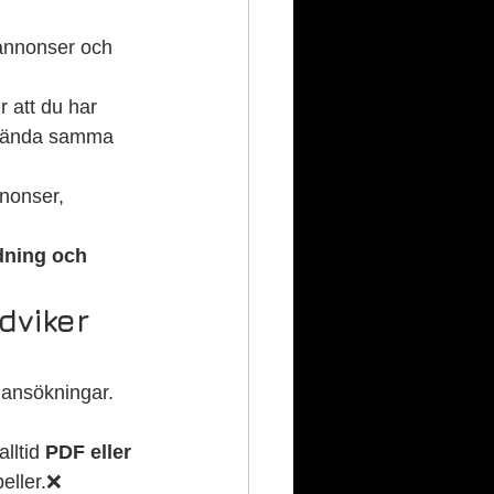
annonser och 
r att du har 
använda samma 
nonser, 
dning och 
dviker 
a ansökningar. 
lltid 
PDF eller 
eller.❌ 