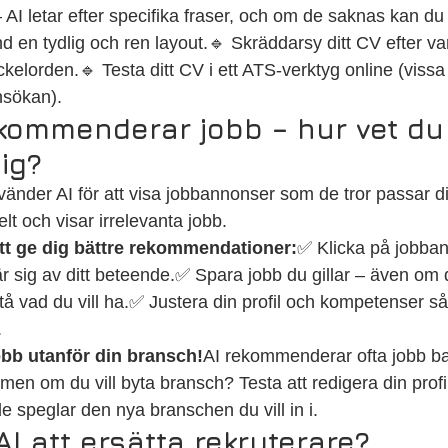
I letar efter specifika fraser, och om de saknas kan du b
d en tydlig och ren layout.🔹 Skräddarsy ditt CV efter va
elorden.🔹 Testa ditt CV i ett ATS-verktyg online (vissa s
nsökan).
ekommenderar jobb – hur vet du
dig?
änder AI för att visa jobbannonser som de tror passar d
t och visar irrelevanta jobb.
att ge dig bättre rekommendationer:
✅ Klicka på jobba
lär sig av ditt beteende.✅ Spara jobb du gillar – även om 
rstå vad du vill ha.✅ Justera din profil och kompetenser så
.
obb utanför din bransch!
AI rekommenderar ofta jobb ba
 men om du vill byta bransch? Testa att redigera din profi
e speglar den nya branschen du vill in i.
I att ersätta rekryterare?