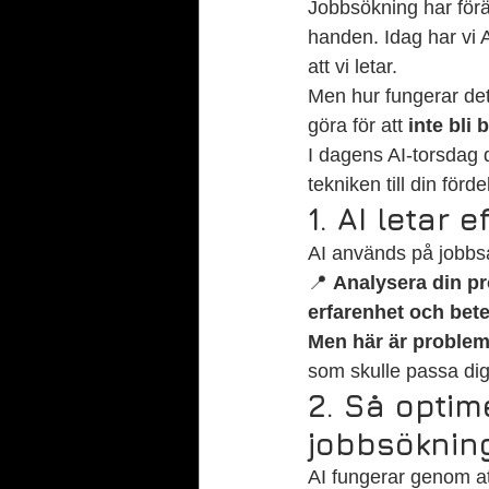
Jobbsökning har förän
handen. Idag har vi A
att vi letar.
Men hur fungerar det
göra för att 
inte bli
I dagens AI-torsdag 
tekniken till din förde
1. AI letar 
AI används på jobbsa
📍 
Analysera din pr
erfarenhet och bet
Men här är problem
som skulle passa dig
2. Så optime
jobbsöknin
AI fungerar genom att