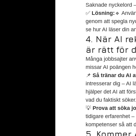
Saknade nyckelord – A
✅ 
Lösning:
🔹 Använ
genom att spegla nyck
se hur AI läser din a
4. När AI r
är rätt för 
Många jobbsajter anv
missar AI poängen hel
📌 
Så tränar du AI 
intresserar dig – AI 
hjälper det AI att fö
vad du faktiskt söker
💡 
Prova att söka j
tidigare erfarenhet –
kompetenser så att d
5. Kommer A