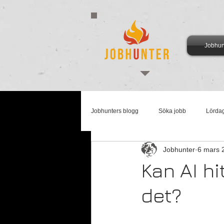
Jobhun
Jobhunters blogg
Söka jobb
Lörda
Jobhunter
6 mars 
Arbetsmarknadsmåndag
Supertis
Kan AI hi
det?