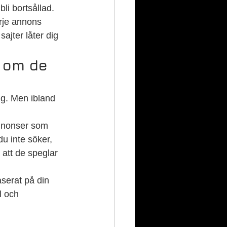
li bortsållad.
rje annons 
ajter låter dig 
 om de 
ig. Men ibland 
nnonser som 
du inte söker, 
 att de speglar 
serat på din 
l och 