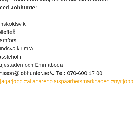
med Jobhunter
nsköldsvik
llefteå
ramfors
ndsvall/Timrå
ässleholm
ärjestaden och Emmaboda
ensson@jobhunter.se📞 
Tel:
 070-600 17 00
ijagarjobb
#allaharenplatspåarbetsmarknaden
#nyttjobb