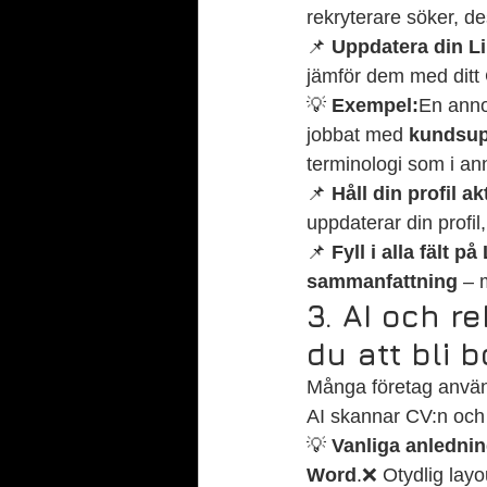
rekryterare söker, de
📌 
Uppdatera din Li
jämför dem med ditt 
💡 
Exempel:
En anno
jobbat med 
kundsup
terminologi som i a
📌 
Håll din profil ak
uppdaterar din profil,
📌 
Fyll i alla fält p
sammanfattning
 – 
3. AI och r
du att bli 
Många företag anvä
AI skannar CV:n och s
💡 
Vanliga anledning
Word
.❌ Otydlig layo