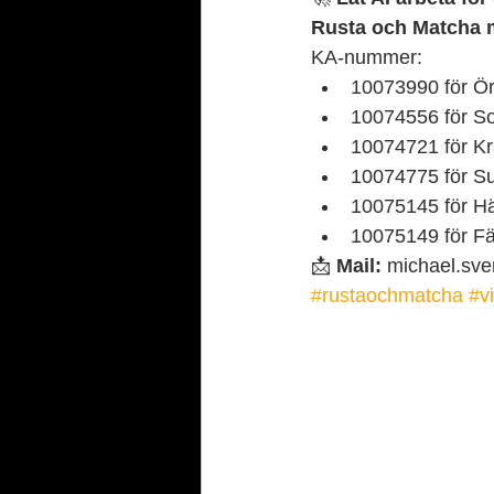
Rusta och Matcha 
KA-nummer:
10073990 för Ör
10074556 för So
10074721 för K
10074775 för Su
10075145 för H
10075149 för F
📩 
Mail:
 michael.sv
#rustaochmatcha
#v