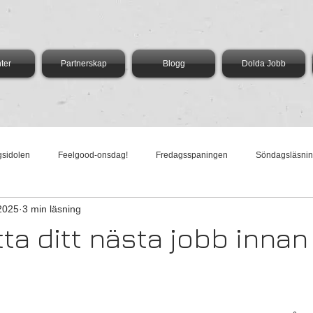
ter
Partnerskap
Blogg
Dolda Jobb
gsidolen
Feelgood-onsdag!
Fredagsspaningen
Söndagsläsni
2025
3 min läsning
dag med Vega
AI-Torsdag
Härliga Måndag
tta ditt nästa jobb innan