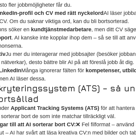
sto fler jobbmöjligheter får du.
nkedIn-profil och CV med rätt nyckelord
AI läser jobb
CV. Om du saknar viktiga ord, kan du bli bortsorterad.
ns söker en 
kundtjänstmedarbetare
, men ditt CV säge
port
. AI kanske inte kopplar ihop dem – så se till att 
nnonserna.
tiv
Ju mer du interagerar med jobbsajter (besöker jobban
 nätverkar), desto bättre blir AI på att föreslå jobb åt dig.
å LinkedIn
Många ignorerar fälten för 
kompetenser, utbil
men AI läser dessa.
ekryteringssystem (ATS) – så un
bortsållad
nder 
Applicant Tracking Systems (ATS)
 för att hanter
orterar bort de som inte matchar tillräckligt väl.
ar till att AI sorterar bort CV:
❌ Fel filformat – använd a
ut – AI har svårt att läsa kreativa CV:n med bilder och tab