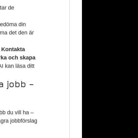
tar de 
Bedöma din 
öma det den är 
 
Kontakta 
rka och skapa 
AI kan läsa ditt 
a jobb – 
b du vill ha – 
gra jobbförslag 