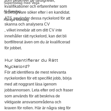
som beskriver de färdigheter, 
Supertisdag med Vega
kvalifikationer och erfarenheter som 
AI-Torsdag
arbetsgivare söker efter i en kandidat. 
ATS använder dessa nyckelord för att 
Härliga Måndag
skanna och analysera CV
, vilket innebär att om ditt CV inte 
innehåller rätt nyckelord, kan det bli 
bortfiltrerat även om du är kvalificerad 
för jobbet.
Hur Identifierar du Rätt 
Nyckelord?
För att identifiera de mest relevanta 
nyckelorden för ett specifikt jobb, börja 
med att noggrant läsa igenom 
jobbannonsen. Leta efter ord och fraser 
som används för att beskriva de 
viktigaste ansvarsområdena och 
kraven för rollen. Här är några steg för 