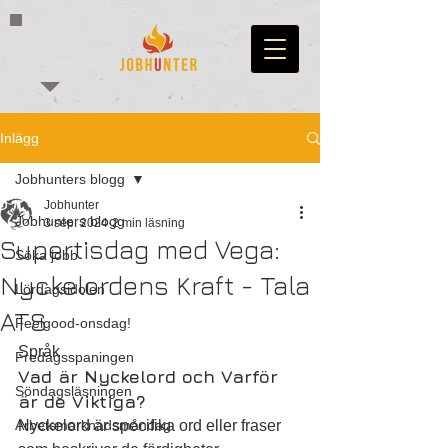
Inlägg
Jobhunters blogg
Jobhunter
Jobhunters blogg
3 sep. 2024
2 min läsning
Supertisdag med Vega:
Söka jobb
Nyckelordens Kraft - Tala
Lördagsidolen
ATS
Feelgood-onsdag!
Språk
Fredagsspaningen
Vad är Nyckelord och Varför 
Söndagsläsningen
är de Viktiga?
Arbetsmarknadsmåndag
Nyckelord är specifika ord eller fraser 