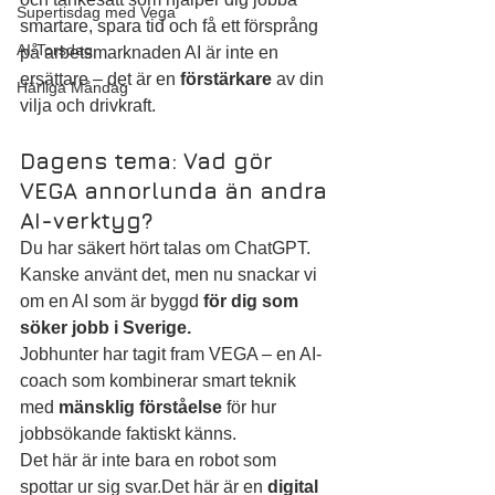
Supertisdag med Vega
smartare, spara tid och få ett försprång 
AI-Torsdag
på arbetsmarknaden AI är inte en 
ersättare – det är en 
förstärkare
 av din 
Härliga Måndag
vilja och drivkraft.
Dagens tema: Vad gör 
VEGA annorlunda än andra 
AI-verktyg?
Du har säkert hört talas om ChatGPT. 
Kanske använt det, men nu snackar vi 
om en AI som är byggd 
för dig som 
söker jobb i Sverige.
Jobhunter har tagit fram VEGA – en AI-
coach som kombinerar smart teknik 
med 
mänsklig förståelse
 för hur 
jobbsökande faktiskt känns.
Det här är inte bara en robot som 
spottar ur sig svar.Det här är en 
digital 