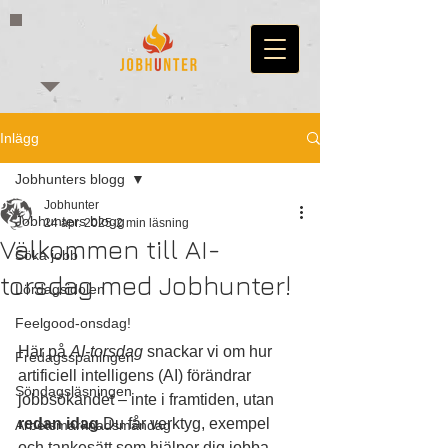
Inlägg
Jobhunters blogg
Jobhunter
Jobhunters blogg
24 apr. 2025
2 min läsning
Välkommen till AI-
Söka jobb
torsdag med Jobhunter!
Lördagsidolen
Feelgood-onsdag!
Här på 
AI-torsdag
 snackar vi om hur 
Fredagsspaningen
artificiell intelligens (AI) förändrar 
Söndagsläsningen
jobbsökandet – inte i framtiden, utan 
redan idag.
Du får verktyg, exempel 
Arbetsmarknadsmåndag
och tankesätt som hjälper dig jobba 