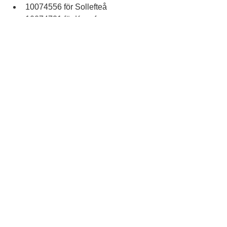
10074556 för Sollefteå
10074721 för Kramfors
10074775 för Sundsvall/Timrå
10075145 för Hässleholm
10075149 för Färjestaden och 
Emmaboda
📩 Mail: 
michael.svensson@jobhunter.se📞 Tel: 
070-600 17 00
Hashtags:
#rustaochmatcha
#vijagarjobb
#allaharenplatspåarbetsmarknaden
#nyttjobb